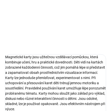
Sada magnetických karet s vyobrazením každodenních činností,
edukativní pomůcka
DETAILNÍ INFORMACE
ZEPTAT SE
Magnetické karty jsou užitečnou vzdělávací pomůckou, která
kombinuje učení, hru a praktické dovednosti. Děti vidí na kartách
zobrazené každodenní činnosti, což jim pomáhá lépe si představit
a zapamatovat obsah prostřednictvím vizualizace informací.
Karty lze jednoduše přemísťovat, experimentovat s nimi. Při
uchopování a přesouvání karet děti trénují jemnou motoriku a
soustředění. Pravidelné používání karet umožňuje lépe porozumět
probíranému tématu. Karty mohou sloužit jako základ pro výklad,
diskusi nebo různé interaktivní činnosti s dětmi. Jsou odolné,
skladné, lze je používat opakovaně. Jsou efektivním nástrojem při
výuce.