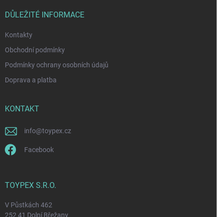
t
í
DŮLEŽITÉ INFORMACE
Kontakty
Obchodní podmínky
Podmínky ochrany osobních údajů
Doprava a platba
KONTAKT
info
@
toypex.cz
Facebook
TOYPEX S.R.O.
V Půstkách 462
252 41 Dolní Břežany