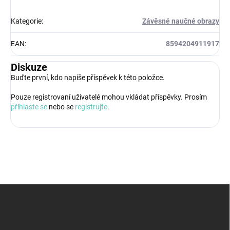
Kategorie
:
Závěsné naučné obrazy
EAN
:
8594204911917
Diskuze
Buďte první, kdo napíše příspěvek k této položce.
Pouze registrovaní uživatelé mohou vkládat příspěvky. Prosím
přihlaste se
nebo se
registrujte
.
Z
á
p
a