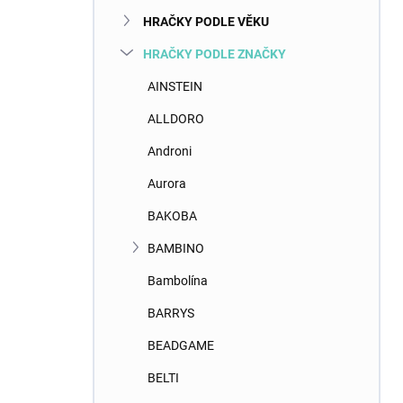
n
HRAČKY PODLE VĚKU
í
p
HRAČKY PODLE ZNAČKY
a
n
AINSTEIN
e
ALLDORO
l
Androni
Aurora
BAKOBA
BAMBINO
Bambolína
BARRYS
BEADGAME
BELTI