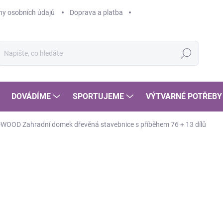
y osobních údajů
Doprava a platba
Hledat
DOVÁDÍME
SPORTUJEME
VÝTVARNÉ POTŘEBY
WOOD Zahradní domek dřevěná stavebnice s příběhem 76 + 13 dílů
POSLEDNÍ KOUSKY
2 
2 2
Měr
SK
cena