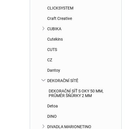
CLICKSYSTEM
Craft Creative
CUBIKA
Cutekins
CUTS
CZ
Dantoy
DEKORAČNÍ SÍTĚ
DEKORAČNÍ SÍŤ S OKY 50 MM,
PRŮMĚR ŠŇŮRKY 2 MM
Detoa
DINO
DIVADLA MARIONETINO