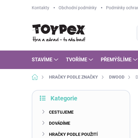
Přejít
Kontakty
Obchodní podmínky
Podmínky ochran
na
obsah
STAVÍME
TVOŘÍME
PŘEMÝŠLÍME
Domů
HRAČKY PODLE ZNAČKY
DWOOD
D
P
Kategorie
o
Přeskočit
s
kategorie
t
CESTUJEME
r
DOVÁDÍME
a
n
HRAČKY PODLE POUŽITÍ