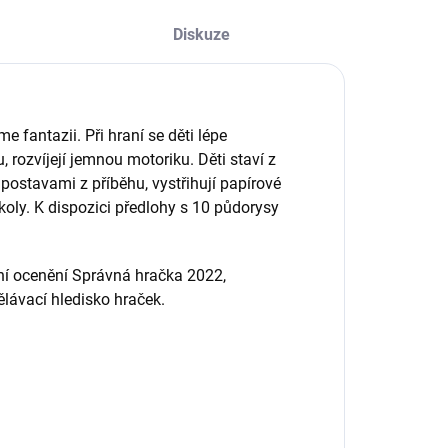
Diskuze
 fantazii. Při hraní se děti lépe
u, rozvíjejí jemnou motoriku. Děti staví z
 postavami z příběhu, vystřihují papírové
úkoly. K dispozici předlohy s 10 půdorysy
ižní ocenění Správná hračka 2022,
lávací hledisko hraček.