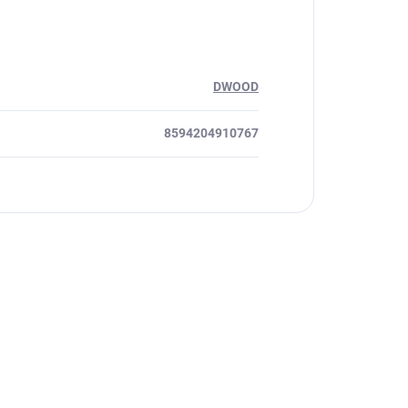
DWOOD
8594204910767