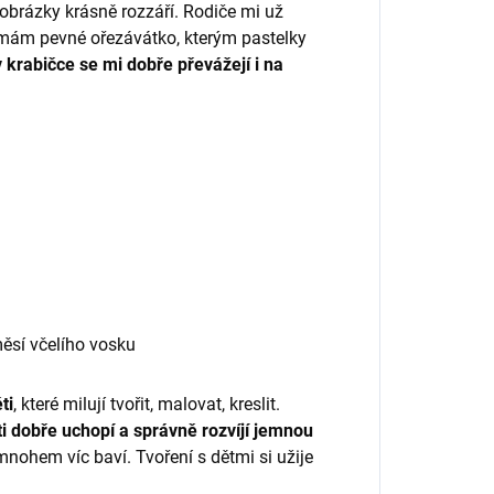
 obrázky krásně rozzáří. Rodiče mi už
u mám pevné ořezávátko, kterým pastelky
 krabičce se mi dobře převážejí i na
ěsí včelího vosku
ti
, které milují tvořit, malovat, kreslit.
i dobře uchopí a správně rozvíjí jemnou
e mnohem víc baví. Tvoření s dětmi si užije