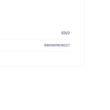
EDU3
8885009838227