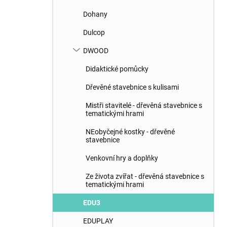
Dohany
Dulcop
DWOOD
Didaktické pomůcky
Dřevěné stavebnice s kulisami
Mistři stavitelé - dřevěná stavebnice s
tematickými hrami
NEobyčejné kostky - dřevěné
stavebnice
Venkovní hry a doplňky
Ze života zvířat - dřevěná stavebnice s
tematickými hrami
EDU3
EDUPLAY