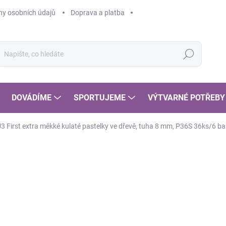
y osobních údajů
Doprava a platba
Hledat
DOVÁDÍME
SPORTUJEME
VÝTVARNÉ POTŘEBY
3 First extra měkké kulaté pastelky ve dřevě, tuha 8 mm, P36S 36ks/6 ba
AKCE
POSLEDNÍ KOUSKY
1 
1 0
Měr
SK
cena