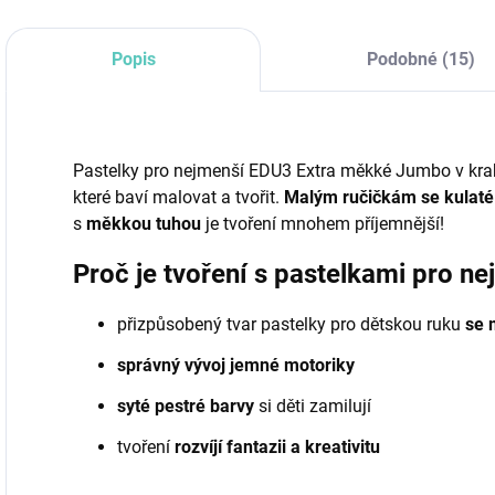
Popis
Podobné (15)
Pastelky pro nejmenší EDU3 Extra měkké Jumbo v kra
které baví malovat a tvořit.
Malým ručičkám se kulaté 
s
měkkou tuhou
je tvoření mnohem příjemnější!
Proč je tvoření s pastelkami pro n
přizpůsobený tvar pastelky pro dětskou ruku
se 
správný vývoj jemné motoriky
syté pestré barvy
si děti zamilují
tvoření
rozvíjí fantazii a kreativitu