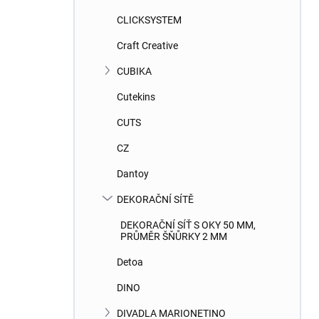
CLICKSYSTEM
Craft Creative
CUBIKA
Cutekins
CUTS
CZ
Dantoy
DEKORAČNÍ SÍTĚ
DEKORAČNÍ SÍŤ S OKY 50 MM,
PRŮMĚR ŠŇŮRKY 2 MM
Detoa
DINO
DIVADLA MARIONETINO