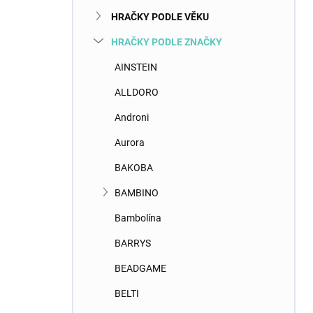
n
HRAČKY PODLE VĚKU
í
p
HRAČKY PODLE ZNAČKY
a
n
AINSTEIN
e
ALLDORO
l
Androni
Aurora
BAKOBA
BAMBINO
Bambolína
BARRYS
BEADGAME
BELTI