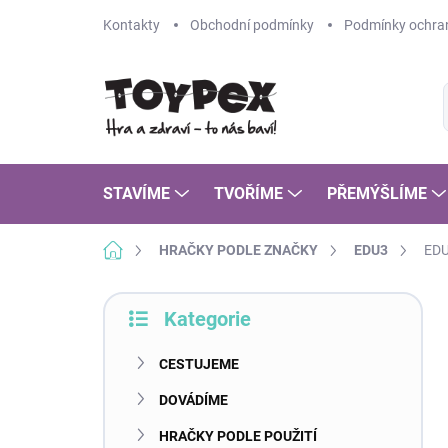
Přejít
Kontakty
Obchodní podmínky
Podmínky ochran
na
obsah
STAVÍME
TVOŘÍME
PŘEMÝŠLÍME
Domů
HRAČKY PODLE ZNAČKY
EDU3
EDU
P
Kategorie
o
Přeskočit
s
kategorie
t
CESTUJEME
r
DOVÁDÍME
a
n
HRAČKY PODLE POUŽITÍ