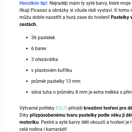
Honzíkův tip!:
Nejraději mám ty syté barvy, které moje
říkají Picasso a obrázky si všude rádi vystaví. K tom
můžu dobře naostřit a hurá zase do tvoření!
Pastelky v
cestách.
36 pastelek
6 barev
3 ořezávátka
v plastovém kufříku
průměr pastelky 13 mm
silná tuha o průměru 8 mm je extra měkká s přím
Výtvarné potřeby
EDU3
přináší
kreativní tvoření pro dě
Díky
přizpůsobenému tvaru pastelky podle věku ji dět
motoriku
. Pestré a syté barvy děti okouzlí a tvoření j
celá rodina i kamarádi!