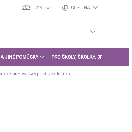
CZK
ČEŠTINA
PRÁZDNÝ KOŠÍK
NÁKUPNÍ
KOŠÍK
 A JINÉ POMŮCKY
PRO ŠKOLY, ŠKOLKY, DRUŽINY
B
rev + 3 ořezávátka v plastovém kufříku
407 Kč
1 266 Kč
46 Kč bez DPH
ná
LADEM
(>5 KS)
: