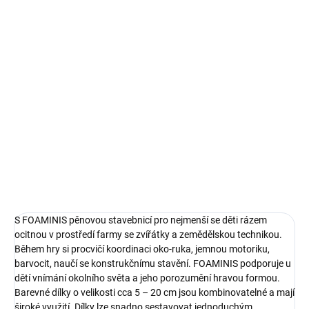
1 115 Kč bez DPH
Měrná
SKLADEM
(>5 KS)
cena:
−
+
Přidat do košíku
Pěnová stavebnice pro nejmenší zavede děti do prostředí farmy.
DETAILNÍ INFORMACE
ZEPTAT SE
S FOAMINIS pěnovou stavebnicí pro nejmenší se děti rázem
ocitnou v prostředí farmy se zvířátky a zemědělskou technikou.
Během hry si procvičí koordinaci oko-ruka, jemnou motoriku,
barvocit, naučí se konstrukčnímu stavění. FOAMINIS podporuje u
dětí vnímání okolního světa a jeho porozumění hravou formou.
Barevné dílky o velikosti cca 5 – 20 cm jsou kombinovatelné a mají
široké využití. Dílky lze snadno sestavovat jednoduchým