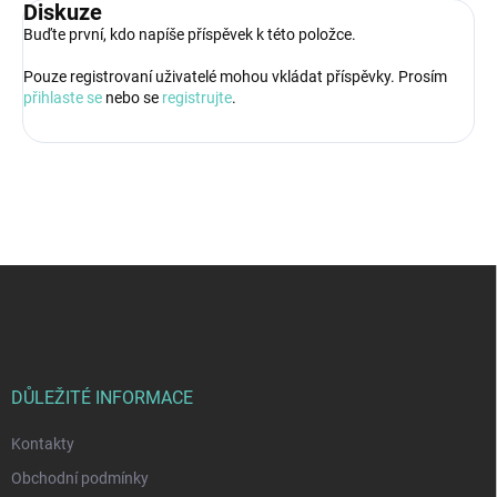
Diskuze
Buďte první, kdo napíše příspěvek k této položce.
Pouze registrovaní uživatelé mohou vkládat příspěvky. Prosím
přihlaste se
nebo se
registrujte
.
Z
á
p
a
t
í
DŮLEŽITÉ INFORMACE
Kontakty
Obchodní podmínky