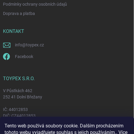
Podmínky ochrany osobních údajů
Doprava a platba
KONTAKT
info
@
toypex.cz
Facebook
TOYPEX S.R.O.
V Půstkách 462
252 41 Dolní Břežany
IČ: 44012853
DIČ: CZ44012853
Tento web používá soubory cookie. Dalším procházením
tohoto webu vyjadřujete souhlas s jejich používáním.. Více
FACEBOOK