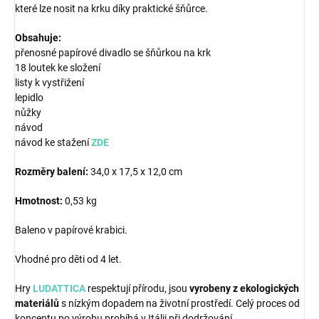
které lze nosit na krku díky praktické šňůrce.
Obsahuje:
přenosné papírové divadlo se šňůrkou na krk
18 loutek ke složení
listy k vystřižení
lepidlo
nůžky
návod
návod ke stažení
ZDE
Rozměry balení:
34,0 x 17,5 x 12,0 cm
Hmotnost:
0,53 kg
Baleno v papírové krabici.
Vhodné pro děti od 4 let.
Hry
LUDATTICA
respektují přírodu, jsou
vyrobeny z ekologických
materiálů
s nízkým dopadem na životní prostředí. Celý proces od
konceptu po výrobu probíhá v Itálii při dodržování