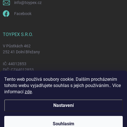
info
@
toypex.cz
Facebook
TOYPEX S.R.O.
V Půstkách 462
252 41 Dolní Břežany
IČ: 44012853
DIČ: CZ44012853
Tento web používá soubory cookie. Dalším procházením
tohoto webu vyjadřujete souhlas s jejich používáním.. Více
FACEBOOK
informací
zde
.
Nastavení
Copyright 2026
Toypex
. Všechna práva vyhrazena.
Souhlasím