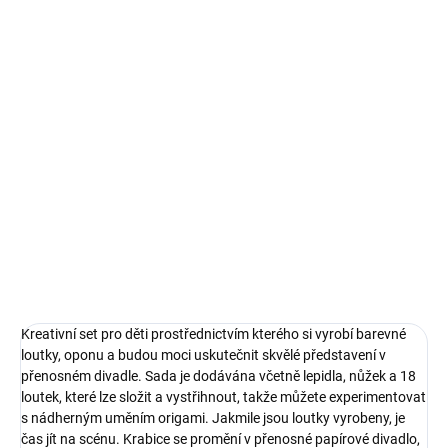
Měrná
SKLADEM
(4 KS)
cena:
−
+
Přidat do košíku
Kreativní set pro děti prostřednictvím kterého si vyrobí barevné
loutky, oponu a budou moci uskutečnit skvělé představení v
přenosném divadle
DETAILNÍ INFORMACE
ZEPTAT SE
Kreativní set pro děti prostřednictvím kterého si vyrobí barevné
loutky, oponu a budou moci uskutečnit skvělé představení v
přenosném divadle. Sada je dodávána včetně lepidla, nůžek a 18
loutek, které lze složit a vystřihnout, takže můžete experimentovat
s nádherným uměním origami. Jakmile jsou loutky vyrobeny, je
čas jít na scénu. Krabice se promění v přenosné papírové divadlo,