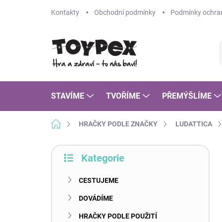
Přejít
Kontakty
Obchodní podmínky
Podmínky ochran
na
obsah
STAVÍME
TVOŘÍME
PŘEMÝŠLÍME
Domů
HRAČKY PODLE ZNAČKY
LUDATTICA
P
Kategorie
o
Přeskočit
s
kategorie
t
CESTUJEME
r
DOVÁDÍME
a
n
HRAČKY PODLE POUŽITÍ