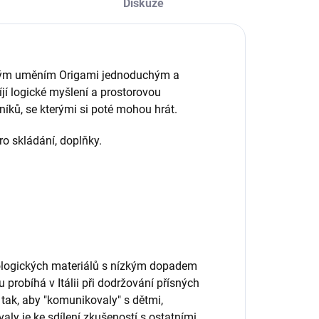
Diskuze
sovým uměním Origami jednoduchým a
í logické myšlení a prostorovou
rníků, se kterými si poté mohou hrát.
ro skládání, doplňky.
kologických materiálů s nízkým dopadem
 probíhá v Itálii při dodržování přísných
ak, aby "komunikovaly" s dětmi,
aly je ke sdílení zkušeností s ostatními