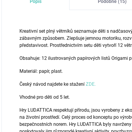
Popis
Podobné (15)
Kreativní set plný větrníků seznamuje děti s nadča
zábavným způsobem. Zlepšuje jemnou motoriku, rozvíj
představivost. Prostřednictvím setu děti vytvoří 12 vět
Obsahuje: 12 ilustrovaných papírových listů Origami p
Materiál: papír, plast.
Český návod najdete ke stažení
ZDE.
Vhodné pro děti od 5 let.
Hry LUDATTICA respektují přírodu, jsou vyrobeny z e
na životní prostředí. Celý proces od konceptu po výrobu
bezpečnostních norem. Hry LUDATTICA byly navrženy t
poskytovaly jim různorodé kreativní aktivity, povzbuzov