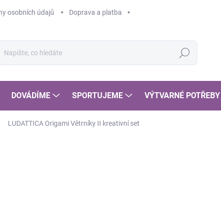
y osobních údajů
Doprava a platba
Hledat
DOVÁDÍME
SPORTUJEME
VÝTVARNÉ POTŘEBY
LUDATTICA Origami Větrníky II kreativní set
2
247
Měr
SK
cena