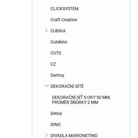
CLICKSYSTEM
Craft Creative
CUBIKA
Cutekins
CUTS
CZ
Dantoy
DEKORAČNÍ SÍTĚ
DEKORAČNÍ SÍŤ S OKY 50 MM,
PRŮMĚR ŠŇŮRKY 2 MM
Detoa
DINO
DIVADLA MARIONETINO