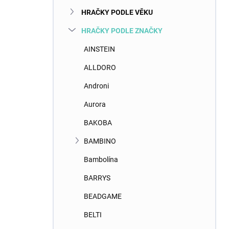
n
HRAČKY PODLE VĚKU
í
p
HRAČKY PODLE ZNAČKY
a
n
AINSTEIN
e
ALLDORO
l
Androni
Aurora
BAKOBA
BAMBINO
Bambolína
BARRYS
BEADGAME
BELTI