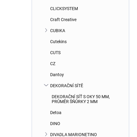
CLICKSYSTEM
Craft Creative
CUBIKA
Cutekins
CUTS
CZ
Dantoy
DEKORAČNÍ SÍTĚ
DEKORAČNÍ SÍŤ S OKY 50 MM,
PRŮMĚR ŠŇŮRKY 2 MM
Detoa
DINO
DIVADLA MARIONETINO