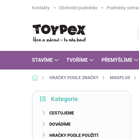
Přejít
Kontakty
Obchodní podmínky
Podmínky ochran
na
obsah
STAVÍME
TVOŘÍME
PŘEMÝŠLÍME
Domů
HRAČKY PODLE ZNAČKY
MAGPLUS
P
Kategorie
o
Přeskočit
s
kategorie
t
CESTUJEME
r
DOVÁDÍME
a
n
HRAČKY PODLE POUŽITÍ