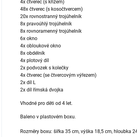
4x čtverec (s křížem)
48x čtverec (s kosočtvercem)
20x rovnostranný trojúhelník
8x pravoúhlý trojúhelník
8x rovnoramenný trojúhelník
6x okno
4x obloukové okno
8x obdélník
4x plotový díl
2x podvozek s kolečky
4x čtverec (se čtvercovým výřezem)
2x díl L
2x díl římská dvojka
Vhodné pro děti od 4 let.
Baleno v plastovém boxu.
Rozměry boxu: šířka 35 cm, výška 18,5 cm, hloubka 2