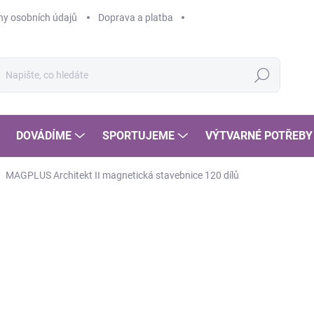
y osobních údajů
Doprava a platba
Hledat
DOVÁDÍME
SPORTUJEME
VÝTVARNÉ POTŘEBY
MAGPLUS Architekt II magnetická stavebnice 120 dílů
4 
3 7
Měr
SK
cena