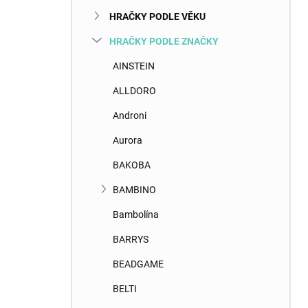
n
HRAČKY PODLE VĚKU
í
p
HRAČKY PODLE ZNAČKY
a
n
AINSTEIN
e
ALLDORO
l
Androni
Aurora
BAKOBA
BAMBINO
Bambolína
BARRYS
BEADGAME
BELTI