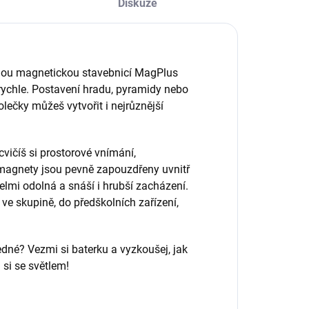
Diskuze
vnou magnetickou stavebnicí MagPlus
 rychle. Postavení hradu, pyramidy nebo
ečky můžeš vytvořit i nejrůznější
vičíš si prostorové vnímání,
 magnety jsou pevně zapouzdřeny uvnitř
velmi odolná a snáší i hrubší zacházení.
 ve skupině, do předškolních zařízení,
ledné? Vezmi si baterku a vyzkoušej, jak
 si se světlem!