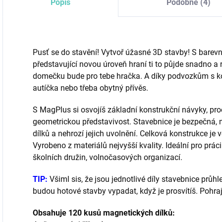
Popis
Podobné (4)
Pusť se do stavění! Vytvoř úžasné 3D stavby! S bare
představující novou úroveň hraní ti to půjde snadno a
domečku bude pro tebe hračka. A díky podvozkům s kol
autíčka nebo třeba obytný přívěs.
S MagPlus si osvojíš základní konstrukční návyky, proc
geometrickou představivost. Stavebnice je bezpečná,
dílků a nehrozí jejich uvolnění. Celková konstrukce je 
Vyrobeno z materiálů nejvyšší kvality. Ideální pro práci
školních družin, volnočasových organizací.
TIP:
Všiml sis, že jsou jednotlivé díly stavebnice průh
budou hotové stavby vypadat, když je prosvítíš. Pohraj
Obsahuje 120 kusů magnetických dílků: