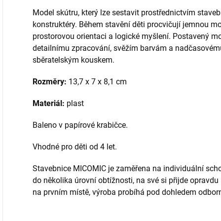
Model skútru, který lze sestavit prostřednictvím sta
konstruktéry. Během stavění děti procvičují jemnou moto
prostorovou orientaci a logické myšlení. Postavený mo
detailnímu zpracování, svěžím barvám a nadčasovém
sběratelským kouskem.
Rozměry:
13,7 x 7 x 8,1 cm
Materiál:
plast
Baleno v papírové krabičce.
Vhodné pro děti od 4 let.
Stavebnice MICOMIC je zaměřena na individuální schop
do několika úrovní obtížnosti, na své si přijde opravdu
na prvním místě, výroba probíhá pod dohledem odborn