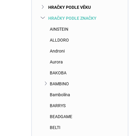
n
HRAČKY PODLE VĚKU
í
p
HRAČKY PODLE ZNAČKY
a
n
AINSTEIN
e
ALLDORO
l
Androni
Aurora
BAKOBA
BAMBINO
Bambolína
BARRYS
BEADGAME
BELTI