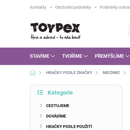
Přejít
Kontakty
Obchodní podmínky
Podmínky ochran
na
obsah
STAVÍME
TVOŘÍME
PŘEMÝŠLÍME
Domů
HRAČKY PODLE ZNAČKY
MICOMIC
P
Kategorie
o
Přeskočit
s
kategorie
t
CESTUJEME
r
DOVÁDÍME
a
n
HRAČKY PODLE POUŽITÍ