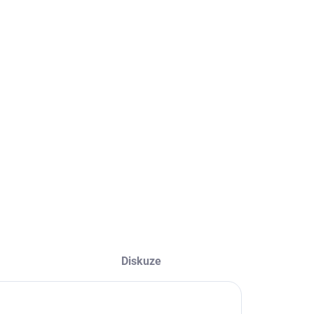
−
+
Přidat do košíku
gnová hračka v podobě skútru
ILNÍ INFORMACE
ZEPTAT SE
Diskuze