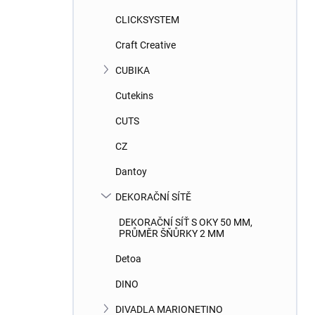
CLICKSYSTEM
Craft Creative
CUBIKA
Cutekins
CUTS
CZ
Dantoy
DEKORAČNÍ SÍTĚ
DEKORAČNÍ SÍŤ S OKY 50 MM,
PRŮMĚR ŠŇŮRKY 2 MM
Detoa
DINO
DIVADLA MARIONETINO