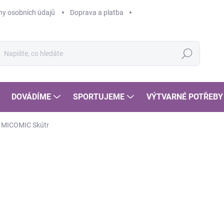
y osobních údajů
Doprava a platba
Hledat
DOVÁDÍME
SPORTUJEME
VÝTVARNÉ POTŘEBY
MICOMIC Skútr
POSLEDNÍ KOUSKY
4
368
Měr
SK
cena