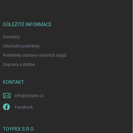
p
a
t
í
DŮLEŽITÉ INFORMACE
Kontakty
Obchodní podmínky
Podmínky ochrany osobních údajů
Doprava a platba
KONTAKT
info
@
toypex.cz
Facebook
TOYPEX S.R.O.