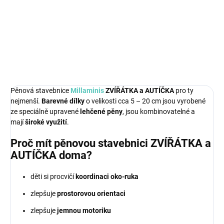
Skvělý a zábavný doplňek k ostatním hračkám Millaminis!
DETAILNÍ INFORMACE
ZEPTAT SE
Pěnová stavebnice
Millaminis
ZVÍŘÁTKA a AUTÍČKA
pro ty
nejmenší.
Barevné dílky
o velikosti cca 5 – 20 cm jsou vyrobené
ze speciálně upravené
lehčené pěny
, jsou kombinovatelné a
mají
široké využití
.
Proč mít pěnovou stavebnici ZVÍŘÁTKA a
AUTÍČKA doma?
děti si procvičí
koordinaci oko-ruka
zlepšuje
prostorovou orientaci
zlepšuje
jemnou motoriku