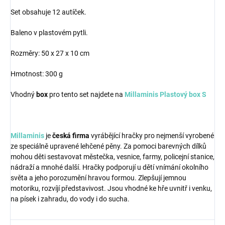
Set obsahuje 12 autíček.
Baleno v plastovém pytli.
Rozměry: 50 x 27 x 10 cm
Hmotnost: 300 g
Vhodný
box
pro tento set najdete na
Millaminis Plastový box S
Millaminis
je
česká firma
vyrábějící hračky pro nejmenší vyrobené
ze speciálně upravené lehčené pěny. Za pomoci barevných dílků
mohou děti sestavovat městečka, vesnice, farmy, policejní stanice,
nádraží a mnohé další. Hračky podporují u dětí vnímání okolního
světa a jeho porozumění hravou formou. Zlepšují jemnou
motoriku, rozvíjí představivost. Jsou vhodné ke hře uvnitř i venku,
na písek i zahradu, do vody i do sucha.