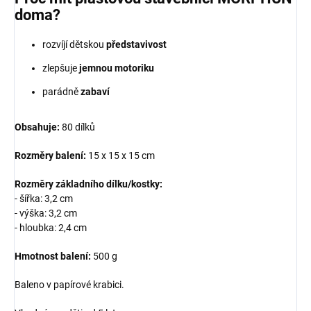
doma?
rozvíjí dětskou
představivost
zlepšuje
jemnou motoriku
parádně
zabaví
Obsahuje:
80 dílků
Rozměry balení:
15 x 15 x 15 cm
Rozměry základního dílku/kostky:
- šířka: 3,2 cm
- výška: 3,2 cm
- hloubka: 2,4 cm
Hmotnost balení:
500 g
Baleno v papírové krabici.