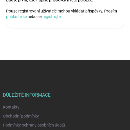
Pouze registrovaní uživatelé mohou vkládat příspěvky. Prosím
přihlaste se
nebo se
registrujte
.
Z
á
p
a
t
í
DŮLEŽITÉ INFORMACE
Kontakty
Obchodní podmínky
Podmínky ochrany osobních údajů