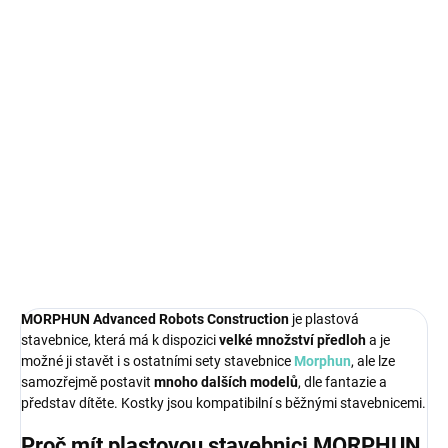
595 Kč bez DPH
Měrná
SKLADEM
(3 KS)
cena:
−
+
Přidat do košíku
Postav si svoje roboty a koukej co vše dokážou!
DETAILNÍ INFORMACE
ZEPTAT SE
MORPHUN
Advanced Robots Construction
je plastová
stavebnice, která má
k dispozici
velké množství předloh
a je
možné ji stavět i s ostatními sety stavebnice
Morphun
, ale lze
samozřejmě postavit
mnoho dalších modelů
, dle fantazie a
představ dítěte. Kostky jsou kompatibilní s běžnými stavebnicemi.
Proč mít plastovou stavebnici MORPHUN