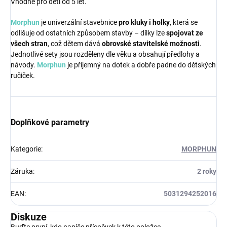
Vhodné pro děti od 5 let.
Morphun
je univerzální stavebnice
pro kluky i holky
, která se
odlišuje od ostatních způsobem stavby – dílky lze
spojovat ze
všech stran
, což dětem dává
obrovské stavitelské možnosti
.
Jednotlivé sety jsou rozděleny dle věku a obsahují předlohy a
návody.
Morphun
je příjemný na dotek a dobře padne do dětských
ručiček.
Doplňkové parametry
Kategorie
:
MORPHUN
Záruka
:
2 roky
EAN
:
5031294252016
Diskuze
Buďte první, kdo napíše příspěvek k této položce.