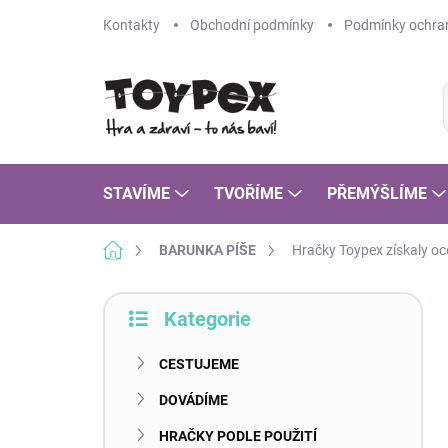
Přejít
Kontakty
Obchodní podmínky
Podmínky ochran
na
obsah
STAVÍME
TVOŘÍME
PŘEMÝŠLÍME
Domů
BARUNKA PÍŠE
Hračky Toypex získaly o
P
Kategorie
o
Přeskočit
s
kategorie
t
CESTUJEME
r
DOVÁDÍME
a
n
HRAČKY PODLE POUŽITÍ