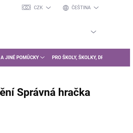
CZK
ČEŠTINA
PRÁZDNÝ KOŠÍK
NÁKUPNÍ
KOŠÍK
 A JINÉ POMŮCKY
PRO ŠKOLY, ŠKOLKY, DRUŽINY
B
ění Správná hračka