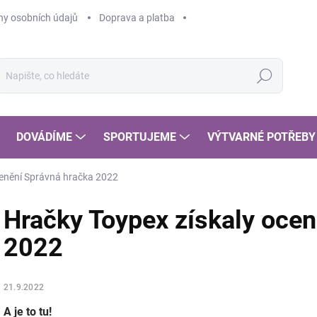
y osobních údajů
Doprava a platba
Hledat
DOVÁDÍME
SPORTUJEME
VÝTVARNÉ POTŘEBY
cenění Správná hračka 2022
Hračky Toypex získaly ocen
2022
21.9.2022
A je to tu!