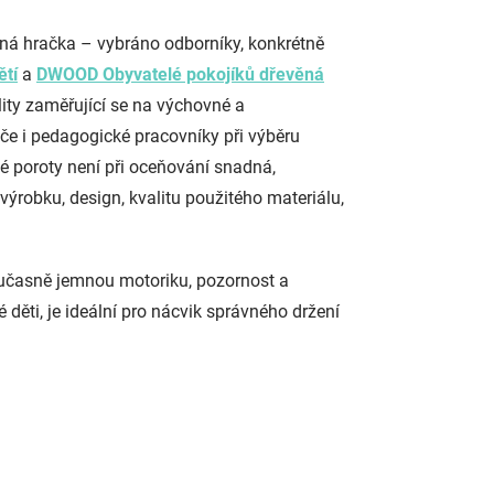
vná hračka – vybráno odborníky, konkrétně
ětí
a
DWOOD Obyvatelé pokojíků dřevěná
ity zaměřující se na výchovné a
če i pedagogické pracovníky při výběru
né poroty není při oceňování snadná,
ýrobku, design, kvalitu použitého materiálu,
časně jemnou motoriku, pozornost a
 děti, je ideální pro nácvik správného držení