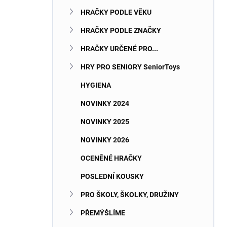
n
HRAČKY PODLE VĚKU
í
p
HRAČKY PODLE ZNAČKY
a
n
HRAČKY URČENÉ PRO...
e
HRY PRO SENIORY SeniorToys
l
HYGIENA
NOVINKY 2024
NOVINKY 2025
NOVINKY 2026
OCENĚNÉ HRAČKY
POSLEDNÍ KOUSKY
PRO ŠKOLY, ŠKOLKY, DRUŽINY
PŘEMÝŠLÍME