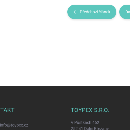
Předchozí článek
Da
TAKT
TOYPEX S.R.O.
V Půstkách 462
info
@
toypex.cz
252 41 Dolní Břežany