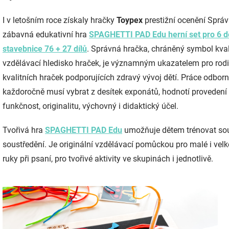
I v letošním roce získaly hračky
Toypex
prestižní ocenění Sprá
zábavná edukativní hra
SPAGHETTI PAD Edu herní set pro 6 d
stavebnice 76 + 27 dílů
. Správná hračka, chráněný symbol kval
vzdělávací hledisko hraček, je významným ukazatelem pro rodi
kvalitních hraček podporujících zdravý vývoj dětí. Práce odbor
každoročně musí vybrat z desítek exponátů, hodnotí provedení v
funkčnost, originalitu, výchovný i didaktický účel.
Tvořivá hra
SPAGHETTI PAD Edu
umožňuje dětem trénovat sou
soustředění. Je originální vzdělávací pomůckou pro malé i velké
ruky při psaní, pro tvořivé aktivity ve skupinách i jednotlivě.