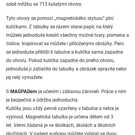
sobě mřížku se 713 kulatými otvory.
Tyto otvory se pomocí „magnetického stylusu“ plní
kuličkami. Z tabulky se rázem stane papír, na který
můžete jednoduše kreslit všechny možné tvary, písmena a
číslice. Inspirovat se můžete i přiloženými obrázky. Pero
se jednoduše přiblíží k tabulce a kulička sama zapadne
do otvoru. Pokud kulička zapadne do jiného otvoru,
jednoduše ji zatlačíte do tabulky a obrázek opravíte nebo
jej celý vymažete.
S
MAGPADem
je učením i zábavou zároveň. Práce s ním
je bezpečná a údržba jednoduchá.
Kuličky jsou vždy pevně uzavřeny v tabulce a nelze je
vyjmout. Magnetická tabulka je určena dětem od 3
let. Velmi žádaná je ve školkách, školách a školních
družinách. V našem e-shopu můžete vybírat ve dvou