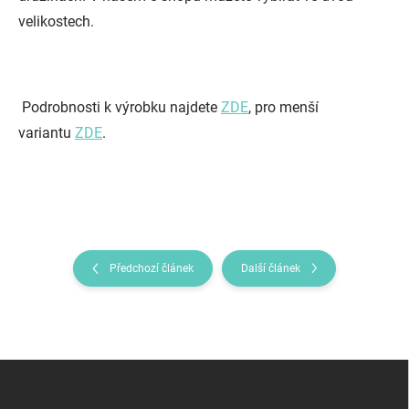
velikostech.
Podrobnosti k výrobku najdete
ZDE
, pro menší
variantu
ZDE
.
Předchozí článek
Další článek
Z
á