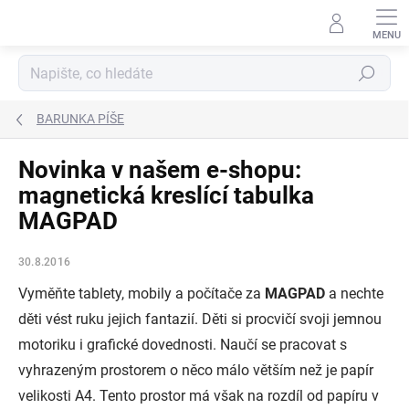
Přejít
na
obsah
Hledat
BARUNKA PÍŠE
Novinka v našem e-shopu:
magnetická kreslící tabulka
MAGPAD
30.8.2016
Vyměňte tablety, mobily a počítače za
MAGPAD
a nechte
děti vést ruku jejich fantazií. Děti si procvičí svoji jemnou
motoriku i grafické dovednosti. Naučí se pracovat s
vyhrazeným prostorem o něco málo větším než je papír
velikosti A4. Tento prostor má však na rozdíl od papíru v