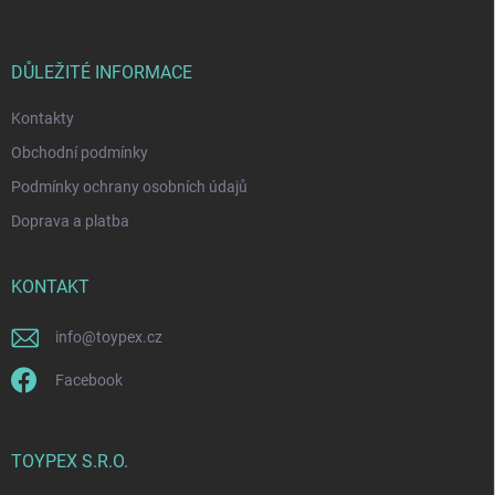
p
a
t
í
DŮLEŽITÉ INFORMACE
Kontakty
Obchodní podmínky
Podmínky ochrany osobních údajů
Doprava a platba
KONTAKT
info
@
toypex.cz
Facebook
TOYPEX S.R.O.