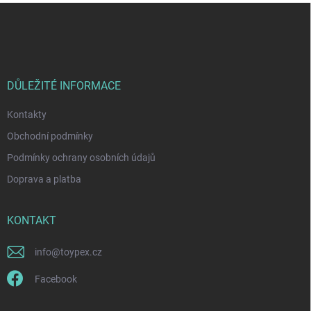
Z
á
p
a
t
í
DŮLEŽITÉ INFORMACE
Kontakty
Obchodní podmínky
Podmínky ochrany osobních údajů
Doprava a platba
KONTAKT
info
@
toypex.cz
Facebook