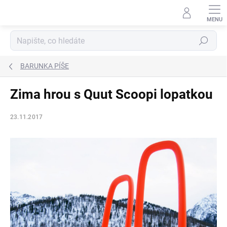
Přejít
na
obsah
Hledat
BARUNKA PÍŠE
Zima hrou s Quut Scoopi lopatkou
23.11.2017