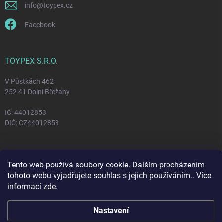
info
@
toypex.cz
Facebook
TOYPEX S.R.O.
V Půstkách 462
252 41 Dolní Břežany
IČ: 44012853
DIČ: CZ44012853
FACEBOOK
Tento web používá soubory cookie. Dalším procházením
tohoto webu vyjadřujete souhlas s jejich používáním.. Více
informací
zde
.
Nastavení
Copyright 2026
Toypex
. Všechna práva vyhrazena.