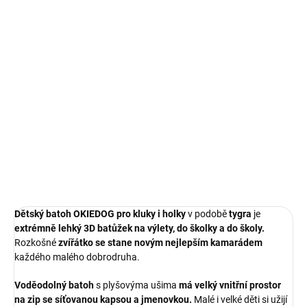
Měrná
SKLADEM
(4 KS)
cena:
−
+
Přidat do košíku
Extrémně lehký, voděodolný 3D batůžek na výlety, do školky a do
školy pro kluky i holky.
DETAILNÍ INFORMACE
ZEPTAT SE
Dětský batoh OKIEDOG pro kluky i holky
v podobě
tygra
je
extrémně lehký 3D batůžek na výlety, do školky a do školy.
Rozkošné
zvířátko se stane novým nejlepším kamarádem
každého malého dobrodruha.
Voděodolný batoh
s plyšovýma ušima
má velký vnitřní prostor
na zip se síťovanou kapsou a jmenovkou.
Malé i velké děti si užijí