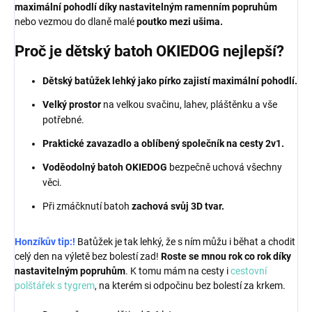
maximální pohodlí díky nastavitelným ramenním popruhům
nebo vezmou do dlaně malé
poutko mezi ušima.
Proč je dětský batoh OKIEDOG nejlepší?
Dětský batůžek lehký jako pírko zajistí maximální pohodlí.
Velký prostor
na velkou svačinu, lahev, pláštěnku a vše
potřebné.
Praktické zavazadlo a oblíbený společník na cesty 2v1.
Voděodolný batoh OKIEDOG
bezpečně uchová všechny
věci.
Při zmáčknutí batoh
zachová svůj 3D tvar.
Honzíkův tip:!
Batůžek je tak lehký, že s ním můžu i běhat a chodit
celý den na výletě bez bolestí zad!
Roste se mnou rok co rok díky
nastavitelným popruhům
. K tomu mám na cesty i
cestovní
polštářek s tygrem
, na kterém si odpočinu bez bolestí za krkem.