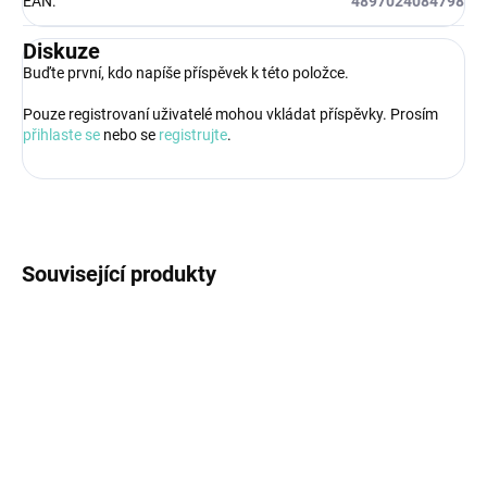
EAN
:
4897024084798
Diskuze
Buďte první, kdo napíše příspěvek k této položce.
Pouze registrovaní uživatelé mohou vkládat příspěvky. Prosím
přihlaste se
nebo se
registrujte
.
Související produkty
POSLEDNÍ KOUSKY
POSLEDNÍ KOUSKY
O86010
O86020