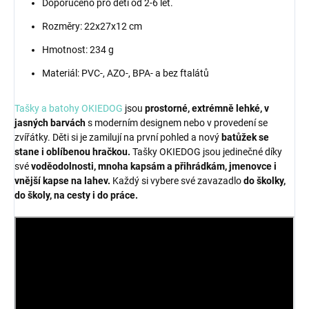
Doporučeno pro děti od 2-6 let.
Rozměry: 22x27x12 cm
Hmotnost: 234 g
Materiál: PVC-, AZO-, BPA- a bez ftalátů
Tašky a batohy OKIEDOG
jsou
prostorné, extrémně lehké, v
jasných barvách
s moderním designem nebo v provedení se
zvířátky. Děti si je zamilují na první pohled a nový
batůžek se
stane i oblíbenou hračkou.
Tašky OKIEDOG jsou jedinečné díky
své
voděodolnosti, mnoha kapsám a přihrádkám, jmenovce i
vnější kapse na lahev.
Každý si vybere své zavazadlo
do školky,
do školy, na cesty i do práce.