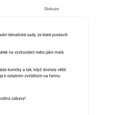
Diskuze
dní tématické sady, ze které postavíš
čátek na vyzkoušení nebo jako malá
da koníčky a tak, když dostala větší
áje k ostatním zviřátkům na farmu.
hodina zábavy!