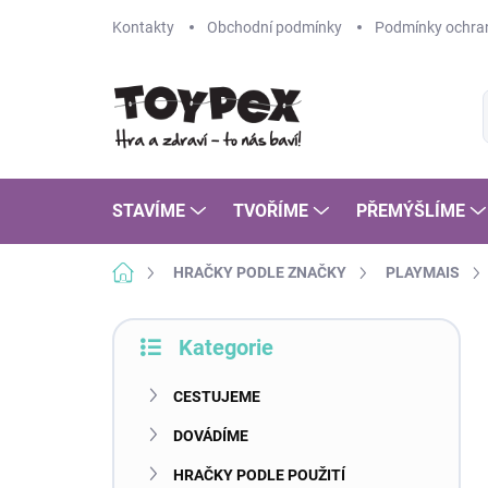
Přejít
Kontakty
Obchodní podmínky
Podmínky ochran
na
obsah
STAVÍME
TVOŘÍME
PŘEMÝŠLÍME
Domů
HRAČKY PODLE ZNAČKY
PLAYMAIS
P
Kategorie
o
Přeskočit
s
kategorie
t
CESTUJEME
r
DOVÁDÍME
a
n
HRAČKY PODLE POUŽITÍ