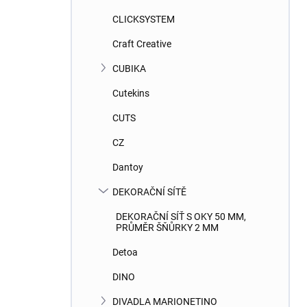
CLICKSYSTEM
Craft Creative
CUBIKA
Cutekins
CUTS
CZ
Dantoy
DEKORAČNÍ SÍTĚ
DEKORAČNÍ SÍŤ S OKY 50 MM,
PRŮMĚR ŠŇŮRKY 2 MM
Detoa
DINO
DIVADLA MARIONETINO