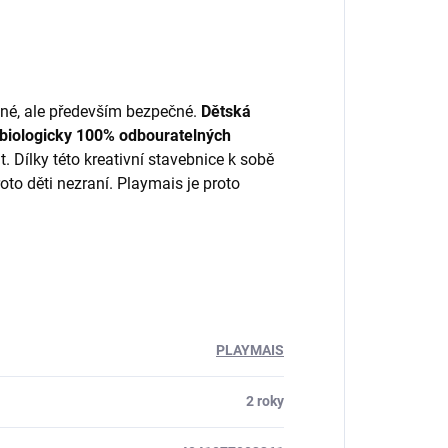
vné, ale především bezpečné.
Dětská
 biologicky 100% odbouratelných
 Dílky této kreativní stavebnice k sobě
oto děti nezraní. Playmais je proto
PLAYMAIS
2 roky