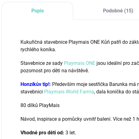
Popis
Podobné (15)
Kukuřičná stavebnice Playmais ONE Kůň patří do zákla
rychlého koníka.
Stavebnice ze sady
Playmais ONE
jsou ideální pro za
pozornost pro děti na návštěvě.
Honzíkův tip!:
Především moje sestřička Barunka má rá
stavebnici
Playmais World Farma
, dala koníčka do st
80 dílků PlayMais
Návod, inspirace a pomůcky uvnitř balení. Více než 1 
Vhodné pro děti od:
3 let.