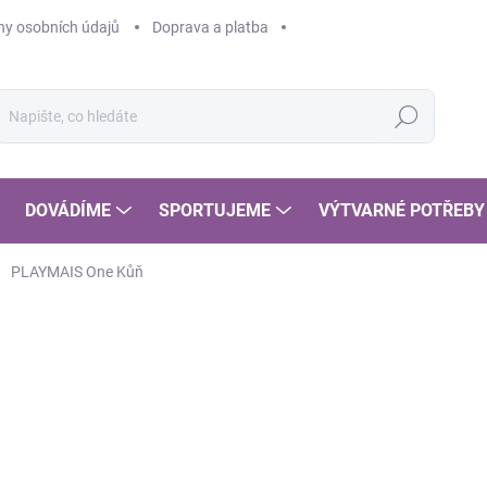
y osobních údajů
Doprava a platba
Hledat
DOVÁDÍME
SPORTUJEME
VÝTVARNÉ POTŘEBY
PLAYMAIS One Kůň
POSLEDNÍ KOUSKY
1
117
Měr
SK
cena