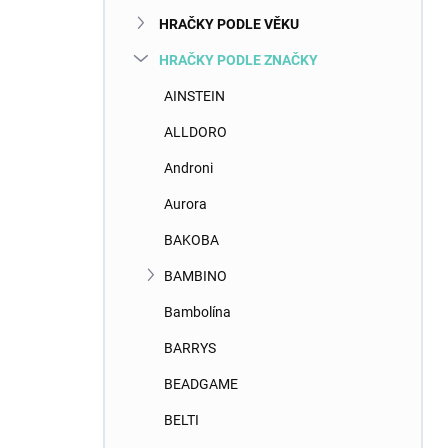
n
HRAČKY PODLE VĚKU
í
p
HRAČKY PODLE ZNAČKY
a
n
AINSTEIN
e
ALLDORO
l
Androni
Aurora
BAKOBA
BAMBINO
Bambolína
BARRYS
BEADGAME
BELTI