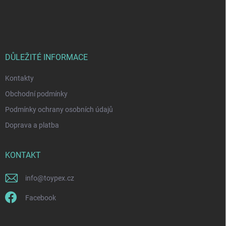
Z
a
á
c
p
i
e
ä
p
t
r
i
DŮLEŽITÉ INFORMACE
v
e
k
Kontakty
y
v
Obchodní podmínky
ý
p
Podmínky ochrany osobních údajů
i
Doprava a platba
s
u
KONTAKT
info
@
toypex.cz
Facebook