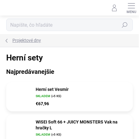
Prejsť
na
obsah
Hľadať
Projektové dny
Herní sety
Najpredávanejšie
Herní set Vesmír
SKLADEM
(>5 KS)
€67,96
WISEI Soft 66 + JUICY MONSTERS Vak na
hračky L
SKLADEM
(>5 KS)