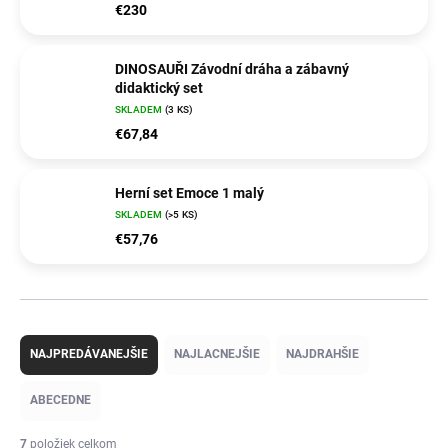
€230
DINOSAUŘI Závodní dráha a zábavný
didaktický set
SKLADEM
(3 KS)
€67,84
Herní set Emoce 1 malý
SKLADEM
(>5 KS)
€57,76
R
a
NAJPREDÁVANEJŠIE
NAJLACNEJŠIE
NAJDRAHŠIE
d
e
ABECEDNE
n
i
7
položiek celkom