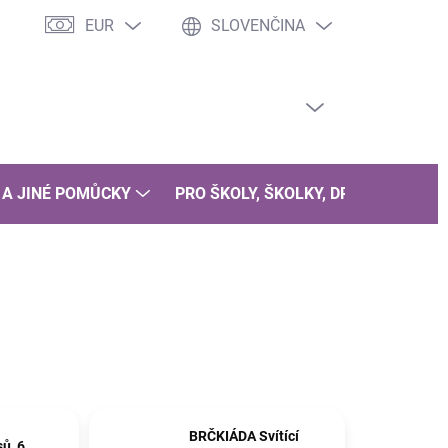
EUR
SLOVENČINA
PRÁZDNY KOŠÍK
NÁKUPNÝ
KOŠÍK
 A JINÉ POMŮCKY
PRO ŠKOLY, ŠKOLKY, DRUŽINY
B
BRČKIÁDA Svítící
ů, 6