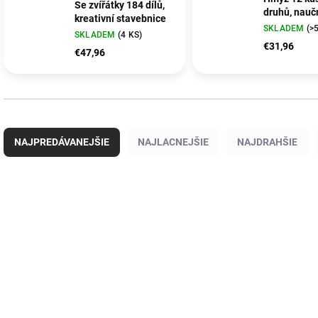
Se zvířátky 184 dílů,
druhů, nauč
kreativní stavebnice
SKLADEM
(>
SKLADEM
(4 KS)
€31,96
€47,96
R
a
NAJPREDÁVANEJŠIE
NAJLACNEJŠIE
NAJDRAHŠIE
d
e
n
V
i
ý
VZ1730
MT50
e
p
p
i
r
s
o
p
d
r
u
o
k
d