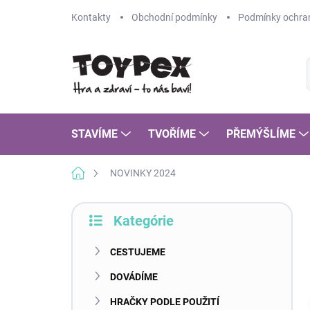
Prejsť
Kontakty
Obchodní podmínky
Podmínky ochran
na
obsah
STAVÍME
TVOŘÍME
PŘEMÝŠLÍME
Domov
NOVINKY 2024
B
Kategórie
o
Preskočiť
č
kategórie
n
CESTUJEME
ý
DOVÁDÍME
p
a
HRAČKY PODLE POUŽITÍ