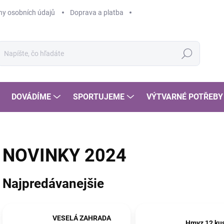
y osobních údajů
Doprava a platba
Hľadať
DOVÁDÍME
SPORTUJEME
VÝTVARNÉ POTŘEBY
NOVINKY 2024
Najpredávanejšie
VESELÁ ZAHRADA
Hmyz 12 kus