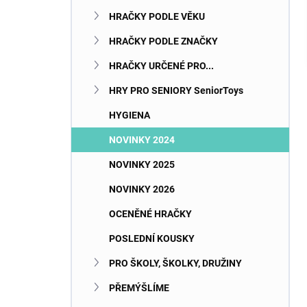
n
HRAČKY PODLE VĚKU
e
l
HRAČKY PODLE ZNAČKY
HRAČKY URČENÉ PRO...
HRY PRO SENIORY SeniorToys
HYGIENA
NOVINKY 2024
NOVINKY 2025
NOVINKY 2026
OCENĚNÉ HRAČKY
POSLEDNÍ KOUSKY
PRO ŠKOLY, ŠKOLKY, DRUŽINY
PŘEMÝŠLÍME