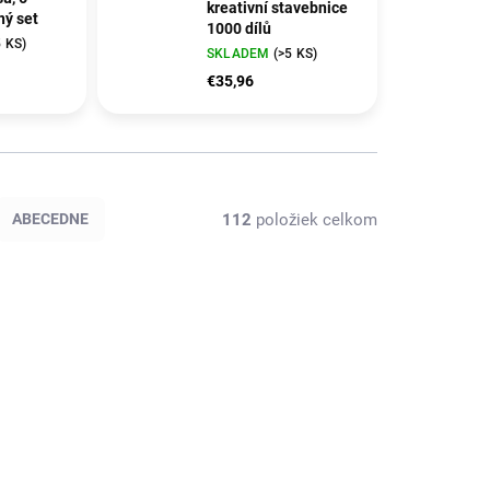
kreativní stavebnice
ný set
1000 dílů
5 KS)
SKLADEM
(>5 KS)
€35,96
112
položiek celkom
ABECEDNE
799-12
MH668482