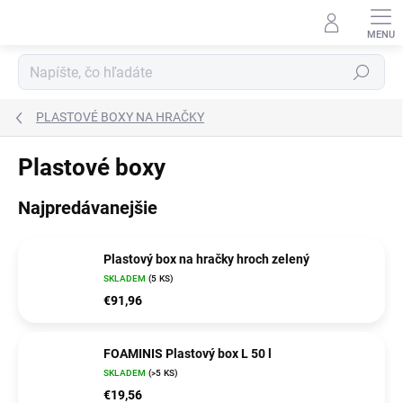
Prejsť
na
obsah
Hľadať
PLASTOVÉ BOXY NA HRAČKY
Plastové boxy
Najpredávanejšie
Plastový box na hračky hroch zelený
SKLADEM
(5 KS)
€91,96
FOAMINIS Plastový box L 50 l
SKLADEM
(>5 KS)
€19,56