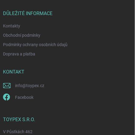
ä
p
t
r
i
DŮLEŽITÉ INFORMACE
v
e
k
Kontakty
y
v
Obchodní podmínky
ý
p
Podmínky ochrany osobních údajů
i
Doprava a platba
s
u
KONTAKT
info
@
toypex.cz
Facebook
TOYPEX S.R.O.
V Půstkách 462