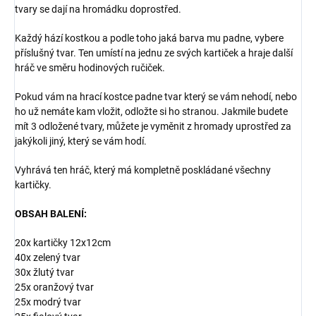
tvary se dají na hromádku doprostřed.
Každý hází kostkou a podle toho jaká barva mu padne, vybere
příslušný tvar. Ten umístí na jednu ze svých kartiček a hraje další
hráč ve směru hodinových ručiček.
Pokud vám na hrací kostce padne tvar který se vám nehodí, nebo
ho už nemáte kam vložit, odložte si ho stranou. Jakmile budete
mít 3 odložené tvary, můžete je vyměnit z hromady uprostřed za
jakýkoli jiný, který se vám hodí.
Vyhrává ten hráč, který má kompletně poskládané všechny
kartičky.
OBSAH BALENÍ:
20x kartičky 12x12cm
40x zelený tvar
30x žlutý tvar
25x oranžový tvar
25x modrý tvar