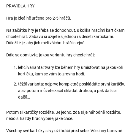
PRAVIDLA HRY:
Hra je ideálně určena pro 2-5 hráčů.
Na začátku hry je třeba se dohodnout, s kolika hracími kartičkami
chcete hrát. Zábavu si užijete s jednou i s deseti kartičkami.
Důležité je, aby jich měli všichni hráči stejně.
Dále se domluvte, jakou variantu hry chcete hrát:
lehčí varianta: tvary lze během hry umisťovat na jakoukoli
kartičku, kam se vám to zrovna hodí.
těžší varianta: nejprve kompletně poskládáte první kartičku
a až potom můžete začít skládat druhou, a pak další a
další...
Potom si kartičky rozdělte. Je jedno, zda si je náhodně rozdáte,
nebo si každý hráč vybere, jaké chce.
Všechny své kartičky si vyloží hráči před sebe. Všechny barevné