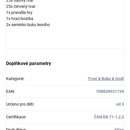
25x fialový tvar
25x červený tvar
1x pravidla hry
1x hrací kostka
2x semínko buku lesního
Doplňkové parametry
Kategorie
:
Troxi & Buko & Godi
EAN
:
708828931734
Určeno pro děti
:
od 3
Certifikace
:
ČSN EN 71-1,2,3
Druh dřeva
:
bříza