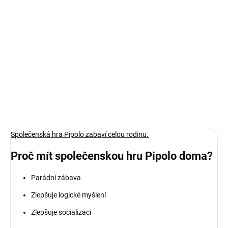
cena:
−
+
Přidat do košíku
Hra, která rozvíjí prostorové vidění i trpělivost
DETAILNÍ INFORMACE
ZEPTAT SE
Společenská hra Pipolo zabaví celou rodinu.
Proč mít společenskou hru Pipolo doma?
Parádní zábava
Zlepšuje logické myšlení
Zlepšuje socializaci