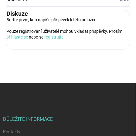
Diskuze
Buďte první, kdo napíše příspěvek k této položce.
Pouze registrovaní uživatelé mohou vkládat příspěvky. Prosím
přihlaste se
nebo se
registrujte
.
Z
á
p
a
t
í
DŮLEŽITÉ INFORMACE
Kontakty