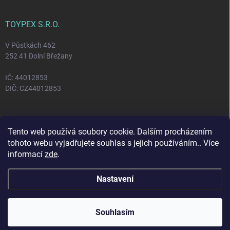
TOYPEX S.R.O.
V Půstkách 462
252 41 Dolní Břežany
IČ: 44012853
DIČ: CZ44012853
FACEBOOK
Tento web používá soubory cookie. Dalším procházením
tohoto webu vyjadřujete souhlas s jejich používáním.. Více
informací
zde
.
Nastavení
Copyright 2026
Toypex
. Všechna práva vyhrazena.
Vytvořil Shoptet
Souhlasím
Odstoupit od smlouvy