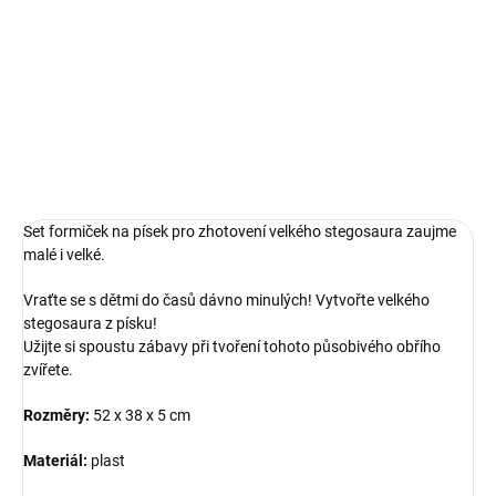
Kreativní set formiček pro vytvoření velkého stegosaura
DETAILNÍ INFORMACE
ZEPTAT SE
Set formiček na písek pro zhotovení velkého stegosaura zaujme
malé i velké.
Vraťte se s dětmi do časů dávno minulých! Vytvořte velkého
stegosaura z písku!
Užijte si spoustu zábavy při tvoření tohoto působivého obřího
zvířete.
Rozměry:
52 x 38 x 5 cm
Materiál:
plast