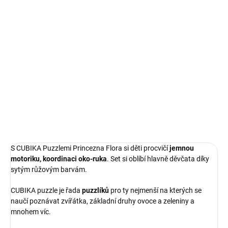
Měrná
SKLADEM
(>5 KS)
cena:
−
+
Přidat do košíku
Sestavuj puzzle, poznávej zvířátka, vyprávěj o nich svým přátelům.
DETAILNÍ INFORMACE
ZEPTAT SE
S CUBIKA Puzzlemi Princezna Flora si děti procvičí
jemnou
motoriku, koordinaci oko-ruka
. Set si oblíbí hlavně děvčata díky
sytým růžovým barvám.
CUBIKA puzzle je řada
puzzlíků
pro ty nejmenší na kterých se
naučí poznávat zvířátka, základní druhy ovoce a zeleniny a
mnohem víc.