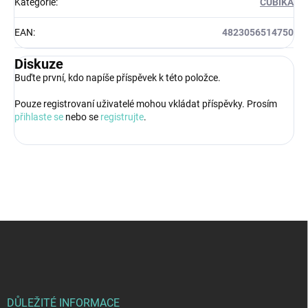
Kategorie
:
CUBIKA
EAN
:
4823056514750
Diskuze
Buďte první, kdo napíše příspěvek k této položce.
Pouze registrovaní uživatelé mohou vkládat příspěvky. Prosím
přihlaste se
nebo se
registrujte
.
Z
á
p
a
t
í
DŮLEŽITÉ INFORMACE