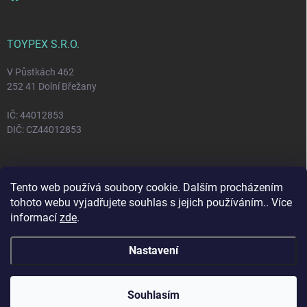
TOYPEX S.R.O.
V Půstkách 462
252 41 Dolní Břežany
IČ: 44012853
DIČ: CZ44012853
FACEBOOK
Tento web používá soubory cookie. Dalším procházením
tohoto webu vyjadřujete souhlas s jejich používáním.. Více
informací
zde
.
Nastavení
Copyright 2026
Toypex
. Všechna práva vyhrazena.
Vytvořil Shoptet
Souhlasím