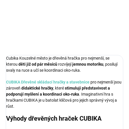
V Kouzelném městě CUBIKA by se chtěla zabydlet každá
princezna.
DETAILNÍ INFORMACE
ZEPTAT SE
Cubika Kouzelné město je dřevěná hračka pro nejmenší, se
kterou
děti již od pár měsíců
rozvíjejí
jemnou motoriku
, posilují
svaly na ruce a učí se koordinaci oko-ruka.
CUBIKA Dřevěné skládací hračky a stavebnice
pro nejmenší jsou
zároveň
didaktické hračky
, které
stimulují představivost a
podporují myšlení a koordinaci oko-ruka
. Imaginativní hra s
hračkami CUBIKA je u batolat klíčová pro jejich správný vývoj a
růst.
Výhody dřevěných hraček CUBIKA