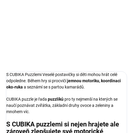
Měrná
SKLADEM
(>5 KS)
cena:
−
+
Přidat do košíku
DETAILNÍ INFORMACE
ZEPTAT SE
S CUBIKA Puzzlemi Veselé postavičky si děti mohou hrát celé
odpoledne. Během hry si procvičí
jemnou motoriku, koordinaci
oko-ruka
a seznámí se s partou kamarádů.
CUBIKA puzzle je řada
puzzlíků
pro ty nejmenší na kterých se
naučí poznávat zvířátka, základní druhy ovoce a zeleniny a
mnohem víc.
S CUBIKA puzzlemi si nejen hrajete ale
zároveň zlepšujete své motorické