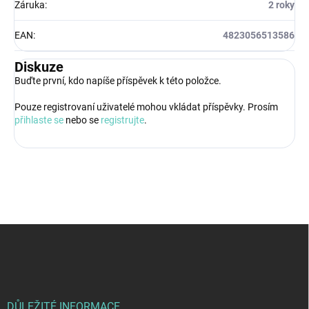
Záruka
:
2 roky
EAN
:
4823056513586
Diskuze
Buďte první, kdo napíše příspěvek k této položce.
Pouze registrovaní uživatelé mohou vkládat příspěvky. Prosím
přihlaste se
nebo se
registrujte
.
Z
á
p
a
t
í
DŮLEŽITÉ INFORMACE