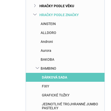
n
HRAČKY PODLE VĚKU
í
p
HRAČKY PODLE ZNAČKY
a
n
AINSTEIN
e
ALLDORO
l
Androni
Aurora
BAKOBA
BAMBINO
DÁRKOVÁ SADA
FIXY
GRAFICKÉ TUŽKY
JEDNOTLIVÉ TROJHRANNÉ JUMBO
PASTELKY