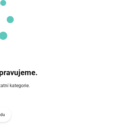
ipravujeme.
atní kategorie.
odu