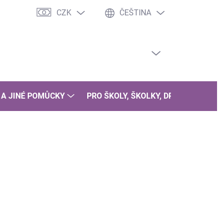
CZK
ČEŠTINA
PRÁZDNÝ KOŠÍK
NÁKUPNÍ
KOŠÍK
 A JINÉ POMŮCKY
PRO ŠKOLY, ŠKOLKY, DRUŽINY
B