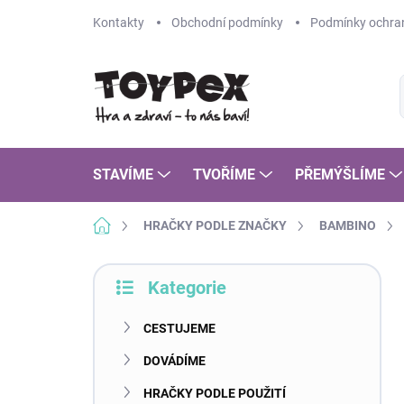
Přejít
Kontakty
Obchodní podmínky
Podmínky ochran
na
obsah
STAVÍME
TVOŘÍME
PŘEMÝŠLÍME
Domů
HRAČKY PODLE ZNAČKY
BAMBINO
P
Kategorie
o
Přeskočit
s
kategorie
t
CESTUJEME
r
DOVÁDÍME
a
n
HRAČKY PODLE POUŽITÍ