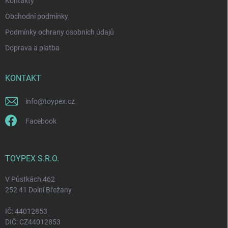
Kontakty
s
u
Obchodní podmínky
Podmínky ochrany osobních údajů
Doprava a platba
KONTAKT
info
@
toypex.cz
Facebook
TOYPEX S.R.O.
V Půstkách 462
252 41 Dolní Břežany
IČ: 44012853
DIČ: CZ44012853