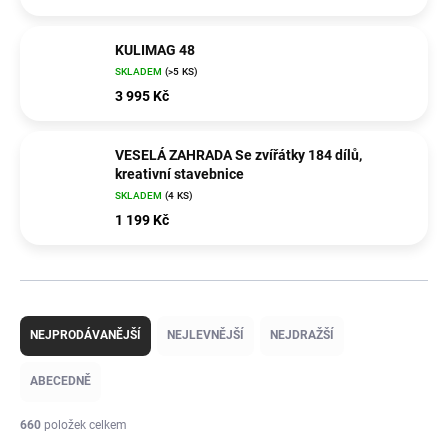
KULIMAG 48
SKLADEM
(>5 KS)
3 995 Kč
VESELÁ ZAHRADA Se zvířátky 184 dílů,
kreativní stavebnice
SKLADEM
(4 KS)
1 199 Kč
Ř
a
NEJPRODÁVANĚJŠÍ
NEJLEVNĚJŠÍ
NEJDRAŽŠÍ
z
e
ABECEDNĚ
n
í
660
položek celkem
p