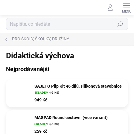
Přejít
na
obsah
Hledat
PRO ŠKOLY, ŠKOLKY, DRUŽINY
Didaktická výchova
Nejprodávanější
SAJETO Plip Kit 46 dílů, silikonová stavebnice
SKLADEM
(>5 KS)
949 Kč
MAGPAD Round cestovní (více variant)
SKLADEM
(>5 KS)
259 Kč