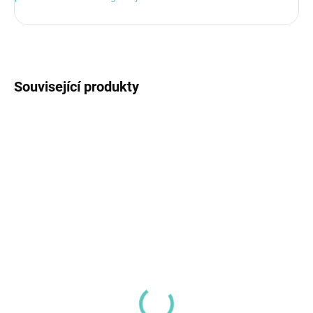
Související produkty
NOVINKA
KW049789
SKLADEM
(>5 KS)
MAGPAD Mini Lentilky,
velikost 25 cm