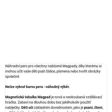
cena:
−
+
Přidat do košíku
Náhradní pero pro všechny nabízené magpady.
DETAILNÍ INFORMACE
ZEPTAT SE
Náhradní pero pro všechny nabízené Magpady, díky kterému si
mohou učit vaše děti psát číslice, písmena nebo tvořit obrázky
společně.
Nelze vybrat barvu pera - náhodný výběr.
Magnetická tabulka Magpad
je nová a neokoukaná vzdělávací
hračka. Zabaví na dlouhou dobu bez jakéhokoliv použití
nabíječky.
Děti učí
základním dovednostem, jako je
psaní, čtení,