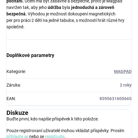
počítání.
Učení má být zábavné a bezpečné, proto je Magpad
navržen tak, aby jeho
údržba
byla
jednoduchá a zároveň
bezpečná.
Výhodou je možnost dokoupení magnetických
per pro
práci 2 dětí na jedné tabulce
, s možností hrát různé hry
společně.
Doplňkové parametry
Kategorie
:
MAGPAD
Záruka
:
2 roky
EAN
:
8595631600665
Diskuze
Buďte první, kdo napíše příspěvek k této položce.
Pouze registrovaní uživatelé mohou vkládat příspěvky. Prosím
přihlaste se
nebo se
registrujte
.