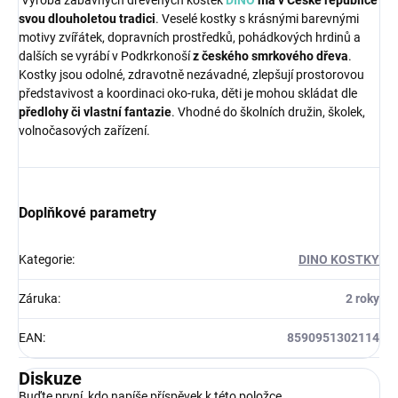
svou dlouholetou tradici
. Veselé kostky s krásnými barevnými
motivy zvířátek, dopravních prostředků, pohádkových hrdinů a
dalších se vyrábí v Podkrkonoší
z českého smrkového dřeva
.
Kostky jsou odolné, zdravotně nezávadné, zlepšují prostorovou
představivost a koordinaci oko-ruka, děti je mohou skládat dle
předlohy či vlastní fantazie
. Vhodné do školních družin, školek,
volnočasových zařízení.
Doplňkové parametry
Kategorie
:
DINO KOSTKY
Záruka
:
2 roky
EAN
:
8590951302114
Diskuze
Buďte první, kdo napíše příspěvek k této položce.