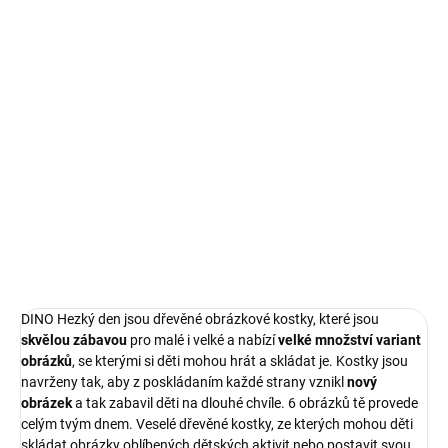
182 Kč bez DPH
Měrná
SKLADEM
(>5 KS)
cena:
−
+
Přidat do košíku
Jaký je tvůj den?
DETAILNÍ INFORMACE
ZEPTAT SE
DINO Hezký den jsou dřevěné obrázkové kostky, které jsou
skvělou zábavou
pro malé i velké a nabízí
velké množství variant
obrázků
, se kterými si děti mohou hrát a skládat je. Kostky jsou
navrženy tak, aby z poskládaním každé strany vznikl
nový
obrázek
a tak zabavil děti na dlouhé chvíle.
6 obrázků tě provede
celým tvým dnem. Veselé dřevěné kostky, ze kterých mohou děti
skládat obrázky oblíbených dětských aktivit nebo postavit svou