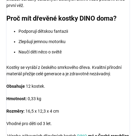
první věž.
Proč mít dřevěné kostky DINO doma?
Podporují dětskou fantazii
Zlepšují jemnou motoriku
Naučí děti něco o světě
Kostky se vyrábí z českého smrkového dřeva. Kvalitní přírodní
materiál přežije celé generace a je zdravotně nezávadný.
Obsahuje
12 kostek.
Hmotnost:
0,33 kg
Rozměry:
16,5 x 12,3 x 4 cm
Vhodné pro děti od 3 let.
Výroba zábavných dřevěných kostek
DINO
má v České republice