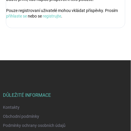
Pouze registrovaní uživatelé mohou vkládat příspěvky. Prosím
přihlaste se
nebo se
registrujte
.
Z
á
p
a
t
í
DŮLEŽITÉ INFORMACE
Kontakty
Obchodní podmínky
Podmínky ochrany osobních údajů