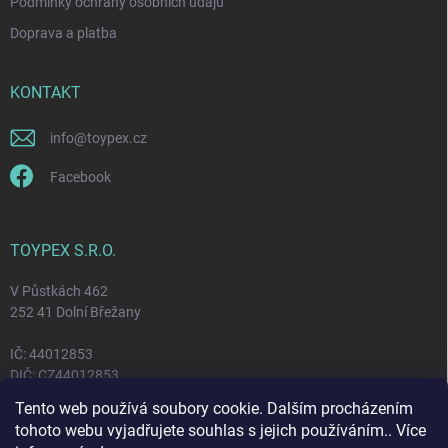
Podmínky ochrany osobních údajů
Doprava a platba
KONTAKT
info
@
toypex.cz
Facebook
TOYPEX S.R.O.
V Půstkách 462
252 41 Dolní Břežany
IČ: 44012853
DIČ: CZ44012853
Tento web používá soubory cookie. Dalším procházením
tohoto webu vyjadřujete souhlas s jejich používáním.. Více
FACEBOOK