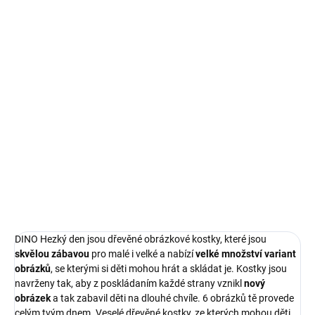
182 Kč bez DPH
Měrná
SKLADEM
(>5 KS)
cena:
−
+
Přidat do košíku
Veselé dřevěné kostky, ze kterých mohou děti skládat obrázky
šesti povolání nebo postavit svou první věž.
DETAILNÍ INFORMACE
ZEPTAT SE
DINO Hezký den jsou dřevěné obrázkové kostky, které jsou
skvělou zábavou
pro malé i velké a nabízí
velké množství variant
obrázků
, se kterými si děti mohou hrát a skládat je. Kostky jsou
navrženy tak, aby z poskládaním každé strany vznikl
nový
obrázek
a tak zabavil děti na dlouhé chvíle.
6 obrázků tě provede
celým tvým dnem. Veselé dřevěné kostky, ze kterých mohou děti