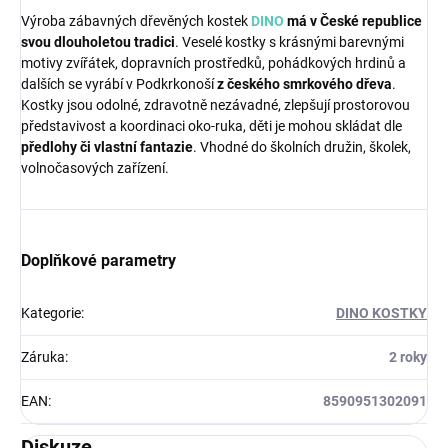
Výroba zábavných dřevěných kostek
DINO
má v České republice
svou dlouholetou tradici
. Veselé kostky s krásnými barevnými
motivy zvířátek, dopravních prostředků, pohádkových hrdinů a
dalších se vyrábí v Podkrkonoší
z českého smrkového dřeva
.
Kostky jsou odolné, zdravotně nezávadné, zlepšují prostorovou
představivost a koordinaci oko-ruka, děti je mohou skládat dle
předlohy či vlastní fantazie
. Vhodné do školních družin, školek,
volnočasových zařízení.
Doplňkové parametry
Kategorie
:
DINO KOSTKY
Záruka
:
2 roky
EAN
:
8590951302091
Diskuze