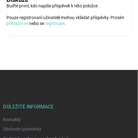
Buďte první, kdo napíše příspěvek k této položce.
Pouze registrovaní uživatelé mohou vkládat příspěvky. Prosím
přihlaste se
nebo se
registrujte
.
Z
á
p
a
t
í
DŮLEŽITÉ INFORMACE
Kontakty
Obchodní podmínky