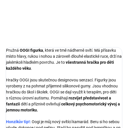
DETAILNÍ INFORMACE
ZEPTAT SE
Pružná
OOGI figurka
, která ve tmě nádherně svítí. Má přísavku
místo hlavy, rukou i nohou a zároveň dlouhé elastické ruce, drží na
jakémkoli hladkém povrchu. Je to
všestranná hračka pro děti
každého věku
.
Hračky OOGI jsou skutečnou designovou senzací. Figurky jsou
vyrobeny z na pohmat příjemné silikonové gumy. Jsou vhodnou
hračkou do škol i školek. OOGI se dají využít k terapiím, pro děti
s různou úrovní autismu. Pomáhají
rozvíjet představivost a
fantazii
dětí a příznivě ovlivňují
celkový psychomotorický vývoj a
jemnou motoriku.
Honzíkův tip!:
Oogi je můj nový svítící kamarád. Beru si ho sebou
všude, dokonce i pod peřinu. Stačí ho nasvítit pod lampičkou a on