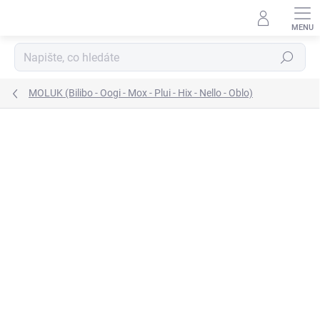
Přejít
na
obsah
Hledat
MOLUK (Bilibo - Oogi - Mox - Plui - Hix - Nello - Oblo)