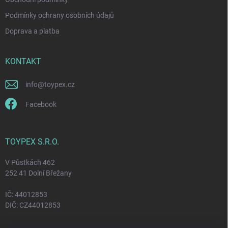
Podmínky ochrany osobních údajů
Doprava a platba
KONTAKT
info
@
toypex.cz
Facebook
TOYPEX S.R.O.
V Půstkách 462
252 41 Dolní Břežany
IČ: 44012853
DIČ: CZ44012853