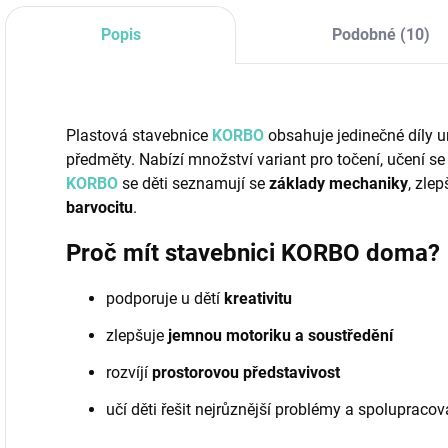
Popis
Podobné (10)
Plastová stavebnice
KORBO
obsahuje jedinečné díly 
předměty. Nabízí množství variant pro točení, učení se
KORBO
se děti seznamují se
základy mechaniky
, zlep
barvocitu
.
Proč mít stavebnici KORBO doma?
podporuje u dětí
kreativitu
zlepšuje
jemnou motoriku a soustředění
rozvíjí
prostorovou představivost
učí děti řešit nejrůznější problémy a spolupracov