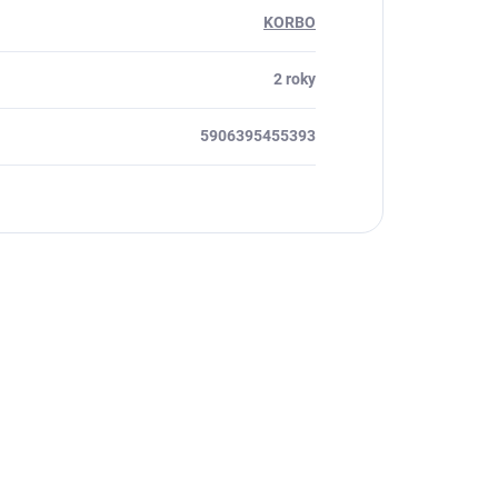
KORBO
2 roky
5906395455393