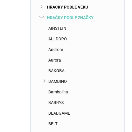
n
HRAČKY PODLE VĚKU
í
p
HRAČKY PODLE ZNAČKY
a
n
AINSTEIN
e
ALLDORO
l
Androni
Aurora
BAKOBA
BAMBINO
Bambolína
BARRYS
BEADGAME
BELTI