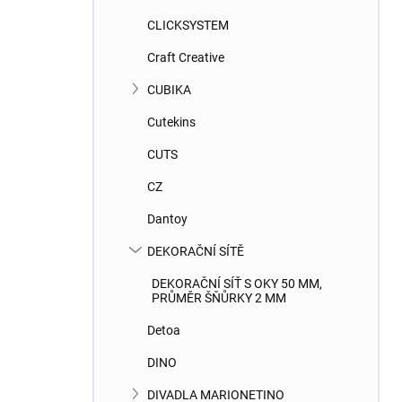
CLICKSYSTEM
Craft Creative
CUBIKA
Cutekins
CUTS
CZ
Dantoy
DEKORAČNÍ SÍTĚ
DEKORAČNÍ SÍŤ S OKY 50 MM,
PRŮMĚR ŠŇŮRKY 2 MM
Detoa
DINO
DIVADLA MARIONETINO