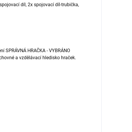
pojovací díl, 2x spojovací díl-trubička,
cenění SPRÁVNÁ HRAČKA - VYBRÁNO
hovné a vzdělávací hledisko hraček.