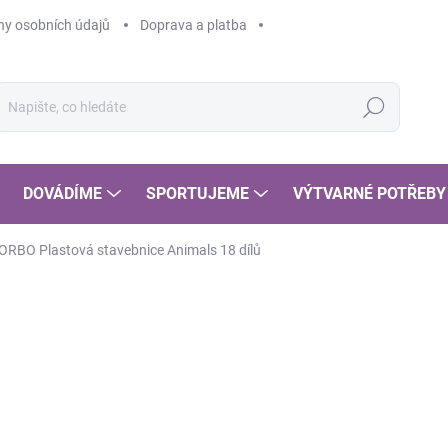
y osobních údajů
Doprava a platba
Hledat
DOVÁDÍME
SPORTUJEME
VÝTVARNÉ POTŘEBY
ORBO Plastová stavebnice Animals 18 dílů
POSLEDNÍ KOUSKY
1
123
Měr
SK
cena