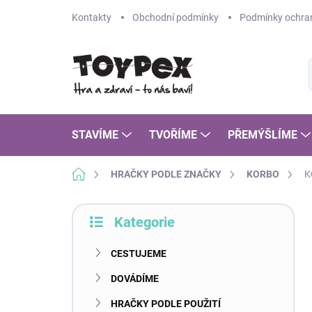
Přejít
Kontakty
Obchodní podmínky
Podmínky ochran
na
obsah
STAVÍME
TVOŘÍME
PŘEMÝŠLÍME
Domů
HRAČKY PODLE ZNAČKY
KORBO
K
P
Kategorie
o
Přeskočit
s
kategorie
t
CESTUJEME
r
DOVÁDÍME
a
n
HRAČKY PODLE POUŽITÍ