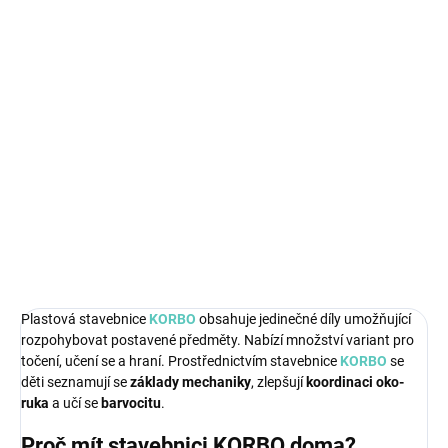
231 Kč bez DPH
Měrná
SKLADEM
(>5 KS)
cena:
−
+
Přidat do košíku
Ukaž jaký jsi technik se stavebnicí KORBO.
DETAILNÍ INFORMACE
ZEPTAT SE
Plastová stavebnice
KORBO
obsahuje jedinečné díly umožňující
rozpohybovat postavené předměty. Nabízí množství variant pro
točení, učení se a hraní. Prostřednictvím stavebnice
KORBO
se
děti seznamují se
základy mechaniky
, zlepšují
koordinaci oko-
ruka
a učí se
barvocitu
.
Proč mít stavebnici KORBO doma?