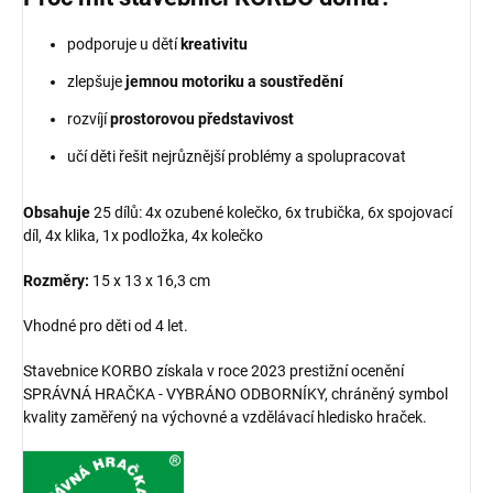
podporuje u dětí
kreativitu
zlepšuje
jemnou motoriku a soustředění
rozvíjí
prostorovou představivost
učí děti řešit nejrůznější problémy a spolupracovat
Obsahuje
25 dílů: 4x ozubené kolečko, 6x trubička, 6x spojovací
díl, 4x klika, 1x podložka, 4x kolečko
Rozměry:
15 x 13 x 16,3 cm
Vhodné pro děti od 4 let.
Stavebnice KORBO získala v roce 2023 prestižní ocenění
SPRÁVNÁ HRAČKA - VYBRÁNO ODBORNÍKY, chráněný symbol
kvality zaměřený na výchovné a vzdělávací hledisko hraček.