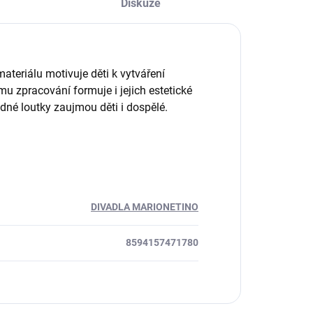
Diskuze
ateriálu motivuje děti k vytváření
u zpracování formuje i jejich estetické
adné loutky zaujmou děti i dospělé.
DIVADLA MARIONETINO
8594157471780