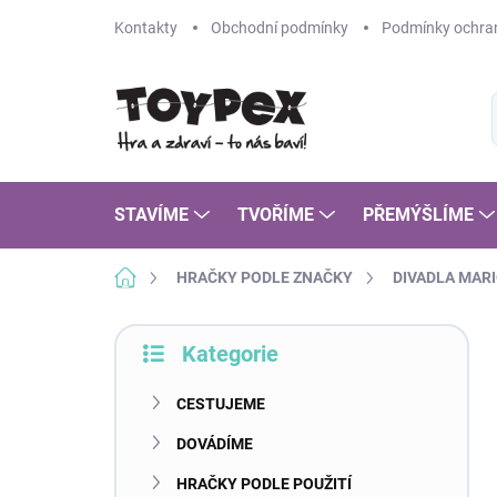
Přejít
Kontakty
Obchodní podmínky
Podmínky ochran
na
obsah
STAVÍME
TVOŘÍME
PŘEMÝŠLÍME
Domů
HRAČKY PODLE ZNAČKY
DIVADLA MAR
P
Kategorie
o
Přeskočit
s
kategorie
t
CESTUJEME
r
DOVÁDÍME
a
n
HRAČKY PODLE POUŽITÍ