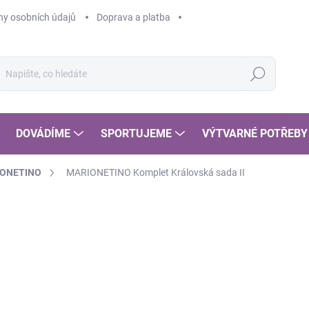
y osobních údajů
Doprava a platba
Hledat
DOVÁDÍME
SPORTUJEME
VÝTVARNÉ POTŘEBY
IONETINO
MARIONETINO Komplet Královská sada II
2
219
Měr
SK
cena