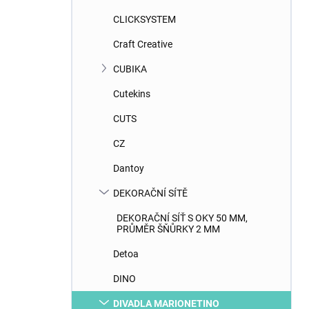
CLICKSYSTEM
Craft Creative
CUBIKA
Cutekins
CUTS
CZ
Dantoy
DEKORAČNÍ SÍTĚ
DEKORAČNÍ SÍŤ S OKY 50 MM,
PRŮMĚR ŠŇŮRKY 2 MM
Detoa
DINO
DIVADLA MARIONETINO