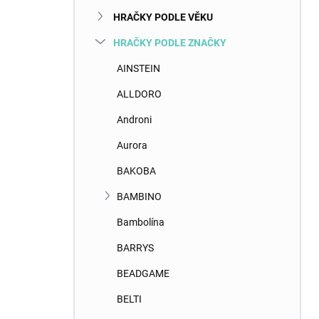
n
HRAČKY PODLE VĚKU
í
p
HRAČKY PODLE ZNAČKY
a
n
AINSTEIN
e
ALLDORO
l
Androni
Aurora
BAKOBA
BAMBINO
Bambolína
BARRYS
BEADGAME
BELTI