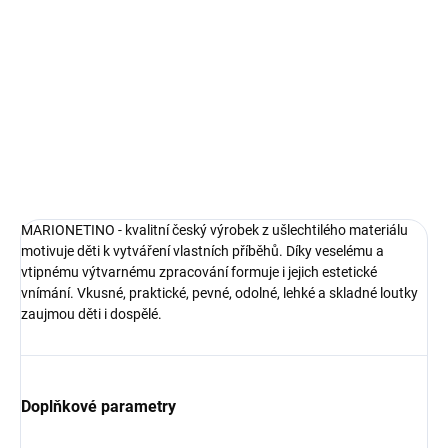
Scéna s rekvizitami a postavičkami k pohádce Dlouhý, Široký a
Bystrozraký včetně vodících tyčí.
DETAILNÍ INFORMACE
ZEPTAT SE
MARIONETINO - kvalitní český výrobek z ušlechtilého materiálu
motivuje děti k vytváření vlastních příběhů. Díky veselému a
vtipnému výtvarnému zpracování formuje i jejich estetické
vnímání. Vkusné, praktické, pevné, odolné, lehké a skladné loutky
zaujmou děti i dospělé.
Doplňkové parametry