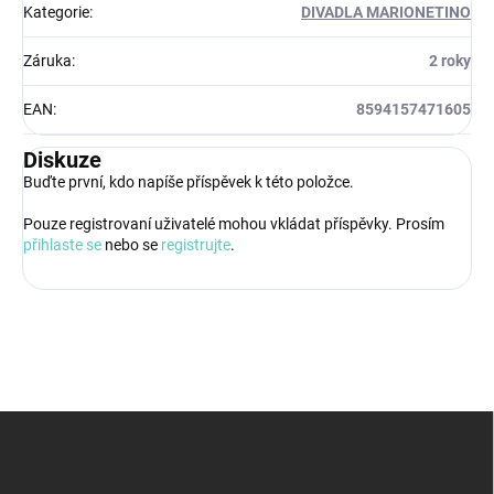
Kategorie
:
DIVADLA MARIONETINO
Záruka
:
2 roky
EAN
:
8594157471605
Diskuze
Buďte první, kdo napíše příspěvek k této položce.
Pouze registrovaní uživatelé mohou vkládat příspěvky. Prosím
přihlaste se
nebo se
registrujte
.
Z
á
p