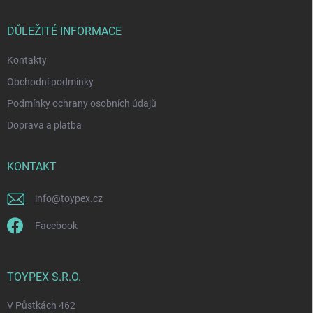
a
t
í
DŮLEŽITÉ INFORMACE
Kontakty
Obchodní podmínky
Podmínky ochrany osobních údajů
Doprava a platba
KONTAKT
info
@
toypex.cz
Facebook
TOYPEX S.R.O.
V Půstkách 462