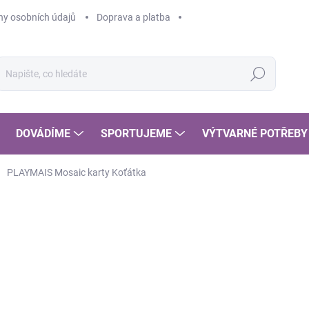
y osobních údajů
Doprava a platba
Hledat
DOVÁDÍME
SPORTUJEME
VÝTVARNÉ POTŘEBY
PLAYMAIS Mosaic karty Koťátka
POSLEDNÍ KOUSKY
75
62 
Měr
SK
cena