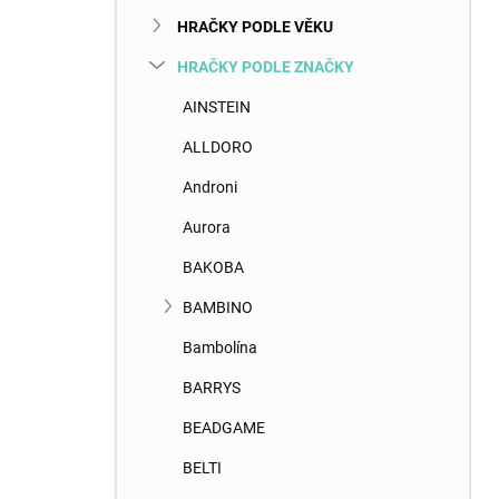
n
HRAČKY PODLE VĚKU
í
p
HRAČKY PODLE ZNAČKY
a
n
AINSTEIN
e
ALLDORO
l
Androni
Aurora
BAKOBA
BAMBINO
Bambolína
BARRYS
BEADGAME
BELTI