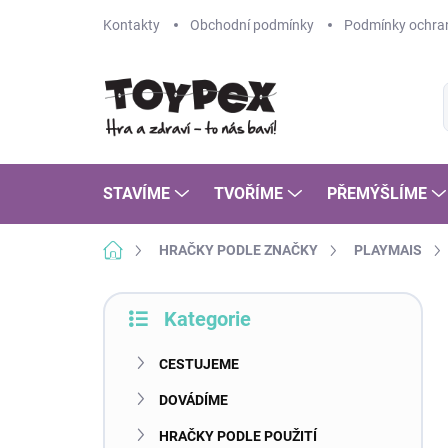
Přejít
Kontakty
Obchodní podmínky
Podmínky ochran
na
obsah
STAVÍME
TVOŘÍME
PŘEMÝŠLÍME
Domů
HRAČKY PODLE ZNAČKY
PLAYMAIS
P
Kategorie
o
Přeskočit
s
kategorie
t
CESTUJEME
r
DOVÁDÍME
a
n
HRAČKY PODLE POUŽITÍ