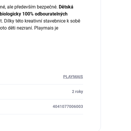
vné, ale především bezpečné.
Dětská
 biologicky 100% odbouratelných
 Dílky této kreativní stavebnice k sobě
oto děti nezraní. Playmais je
PLAYMAIS
2 roky
4041077006003