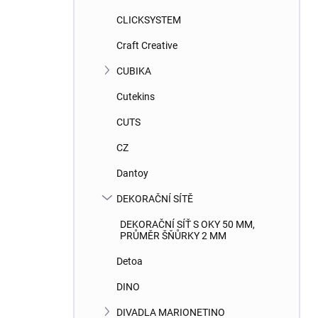
CLICKSYSTEM
Craft Creative
CUBIKA
Cutekins
CUTS
CZ
Dantoy
DEKORAČNÍ SÍTĚ
DEKORAČNÍ SÍŤ S OKY 50 MM,
PRŮMĚR ŠŇŮRKY 2 MM
Detoa
DINO
DIVADLA MARIONETINO