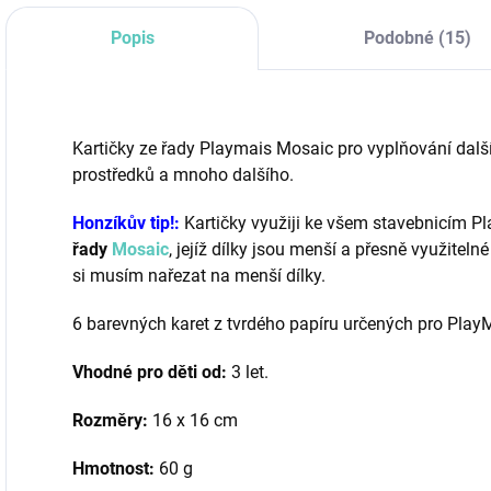
Popis
Podobné (15)
Kartičky ze řady Playmais Mosaic pro vyplňování další
prostředků a mnoho dalšího.
Honzíkův tip!:
Kartičky využiji ke všem stavebnicím Pl
řady
Mosaic
, jejíž dílky jsou menší a přesně využitelné 
si musím nařezat na menší dílky.
6 barevných karet z tvrdého papíru určených pro Play
Vhodné pro děti od:
3 let.
Rozměry:
16 x 16 cm
Hmotnost:
60 g