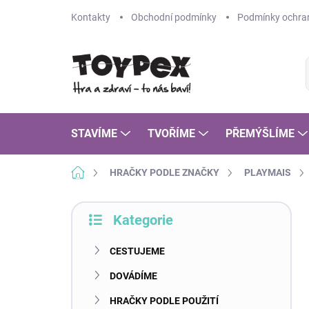
Přejít
Kontakty
Obchodní podmínky
Podmínky ochran
na
obsah
STAVÍME
TVOŘÍME
PŘEMÝŠLÍME
Domů
HRAČKY PODLE ZNAČKY
PLAYMAIS
P
Kategorie
o
Přeskočit
s
kategorie
t
CESTUJEME
r
DOVÁDÍME
a
n
HRAČKY PODLE POUŽITÍ