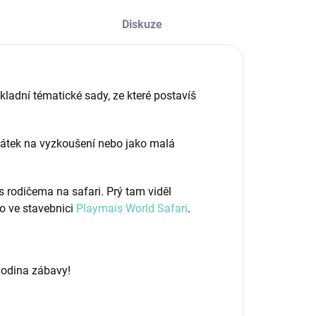
Diskuze
ladní tématické sady, ze které postavíš
čátek na vyzkoušení nebo jako malá
s rodičema na safari. Prý tam viděl
ko ve stavebnici
Playmais World Safari
.
hodina zábavy!