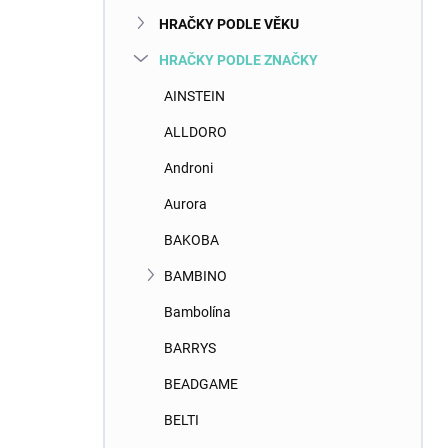
n
HRAČKY PODLE VĚKU
í
p
HRAČKY PODLE ZNAČKY
a
n
AINSTEIN
e
ALLDORO
l
Androni
Aurora
BAKOBA
BAMBINO
Bambolína
BARRYS
BEADGAME
BELTI