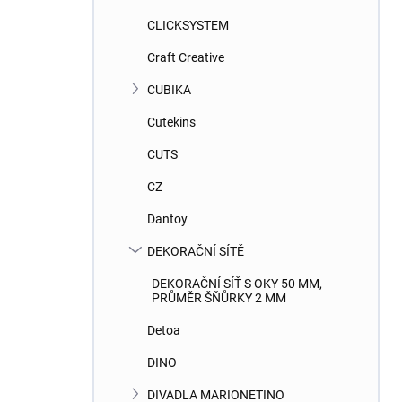
CLICKSYSTEM
Craft Creative
CUBIKA
Cutekins
CUTS
CZ
Dantoy
DEKORAČNÍ SÍTĚ
DEKORAČNÍ SÍŤ S OKY 50 MM,
PRŮMĚR ŠŇŮRKY 2 MM
Detoa
DINO
DIVADLA MARIONETINO