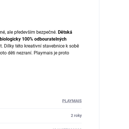
vné, ale především bezpečné.
Dětská
 biologicky 100% odbouratelných
 Dílky této kreativní stavebnice k sobě
oto děti nezraní. Playmais je proto
PLAYMAIS
2 roky