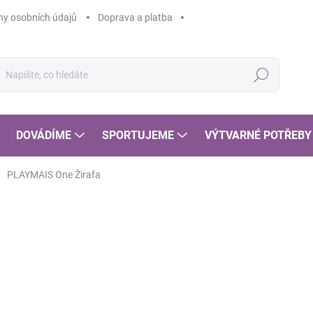
y osobních údajů
Doprava a platba
Hledat
DOVÁDÍME
SPORTUJEME
VÝTVARNÉ POTŘEBY
PLAYMAIS One Žirafa
POSLEDNÍ KOUSKY
1
117
Měr
SK
cena