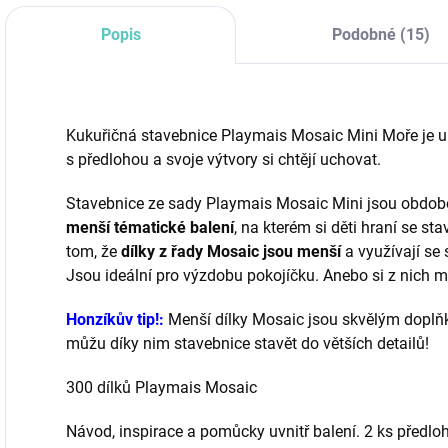
Popis
Podobné (15)
Kukuřičná stavebnice Playmais Mosaic Mini Moře je urče
s předlohou a svoje výtvory si chtějí uchovat.
Stavebnice ze sady Playmais Mosaic Mini jsou obdo
menší tématické balení
, na kterém si děti hraní se st
tom, že
dílky z řady Mosaic jsou menší
a využívají se 
Jsou ideální pro výzdobu pokojíčku. Anebo si z nich m
Honzíkův tip!:
Menší dílky Mosaic jsou skvělým doplňk
můžu díky nim stavebnice stavět do větších detailů!
300 dílků Playmais Mosaic
Návod, inspirace a pomůcky
uvnitř balení. 2
ks předloh