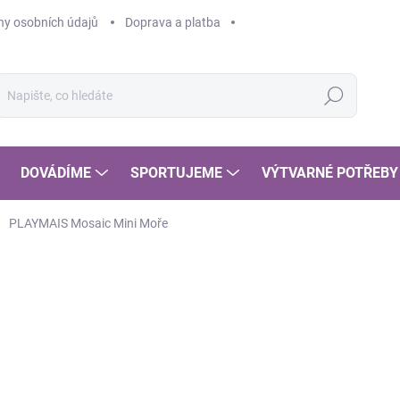
y osobních údajů
Doprava a platba
Hledat
DOVÁDÍME
SPORTUJEME
VÝTVARNÉ POTŘEBY
PLAYMAIS Mosaic Mini Moře
POSLEDNÍ KOUSKY
99
82 
Měr
SK
cena