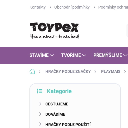
Přejít
Kontakty
Obchodní podmínky
Podmínky ochran
na
obsah
STAVÍME
TVOŘÍME
PŘEMÝŠLÍME
Domů
HRAČKY PODLE ZNAČKY
PLAYMAIS
P
Kategorie
o
Přeskočit
s
kategorie
t
CESTUJEME
r
DOVÁDÍME
a
n
HRAČKY PODLE POUŽITÍ