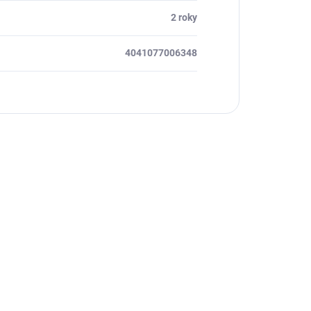
2 roky
4041077006348