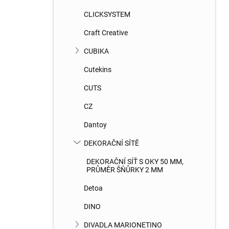
CLICKSYSTEM
Craft Creative
CUBIKA
Cutekins
CUTS
CZ
Dantoy
DEKORAČNÍ SÍTĚ
DEKORAČNÍ SÍŤ S OKY 50 MM,
PRŮMĚR ŠŇŮRKY 2 MM
Detoa
DINO
DIVADLA MARIONETINO