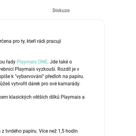
Diskuze
na pro ty, kteří rádi pracují
bou řady
Playmais ONE
. Jde také o
avebnicí Playmais vyzkouší. Rozdíl je v
spíše k "vybarvování" předloh na papíru.
ůžeš vytvořit dárek pro své kamarády.
em klasických větších dílků Playmais a
 z tvrdého
papíru. Více než 1,5 hodin