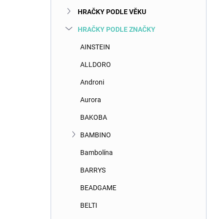
n
HRAČKY PODLE VĚKU
í
p
HRAČKY PODLE ZNAČKY
a
n
AINSTEIN
e
ALLDORO
l
Androni
Aurora
BAKOBA
BAMBINO
Bambolína
BARRYS
BEADGAME
BELTI