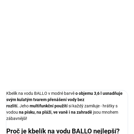
Měrná
SKLADEM
(>5 KS)
cena:
−
+
Přidat do košíku
Multifunkční kyblík usnadňuje přenášení vody bez rozlití díky
svému kulatému tvaru. Vhodné pro děti od 3 let.
DETAILNÍ INFORMACE
ZEPTAT SE
Kbelík na vodu BALLO v modré barvě
o objemu 3,6 l usnadňuje
svým kulatým tvarem přenášení vody bez
rozlití.
Jeho
multifunkční použití
si každý zamiluje - hrátky s
vodou
na písku, na pláži, ve vaně i na zahradě
jsou mnohem
zábavnější!
Proč je kbelík na vodu BALLO nejlepší?