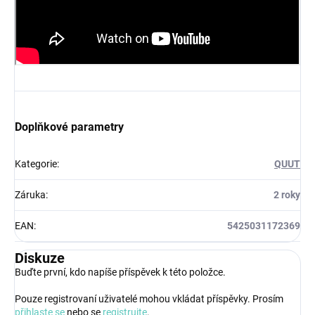
Doplňkové parametry
Kategorie
:
QUUT
Záruka
:
2 roky
EAN
:
5425031172369
Diskuze
Buďte první, kdo napíše příspěvek k této položce.
Pouze registrovaní uživatelé mohou vkládat příspěvky. Prosím
přihlaste se
nebo se
registrujte
.