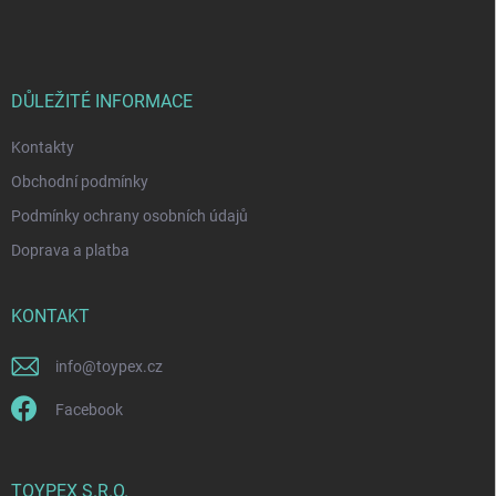
á
p
a
t
í
DŮLEŽITÉ INFORMACE
Kontakty
Obchodní podmínky
Podmínky ochrany osobních údajů
Doprava a platba
KONTAKT
info
@
toypex.cz
Facebook
TOYPEX S.R.O.