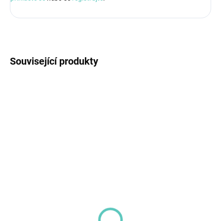
Související produkty
AKCE
POSLEDNÍ KOUSKY
Q170808
Q170624
POSLEDNÍ KOUSKY
SKLADEM
SKLADEM
(>5 KS)
(>5 KS)
QUUT Scoppi tmavě
QUUT Triplet modrá -
modrá - Lopatka
3v1