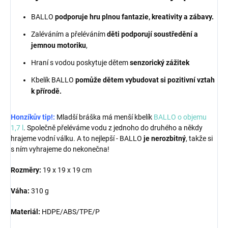
BALLO
podporuje hru plnou fantazie, kreativity a zábavy.
Zaléváním a přeléváním
děti podporují soustředění a
jemnou motoriku
,
Hraní s vodou poskytuje dětem
senzorický zážitek
Kbelík BALLO
pomůže dětem vybudovat si pozitivní vztah
k přírodě.
Honzíkův tip!:
Mladší bráška má menší kbelík
BALLO o objemu
1,7 l
. Společně přeléváme vodu z jednoho do druhého a někdy
hrajeme vodní válku. A to nejlepší - BALLO
je nerozbitný
, takže si
s ním vyhrajeme do nekonečna!
Rozměry:
19 x 19 x 19 cm
Váha:
310 g
Materiál:
HDPE/ABS/TPE/P