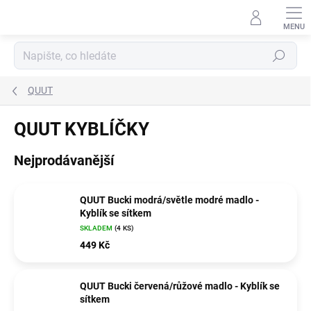
Přejít
na
obsah
Hledat
QUUT
QUUT KYBLÍČKY
Nejprodávanější
QUUT Bucki modrá/světle modré madlo -
Kyblík se sítkem
SKLADEM
(4 KS)
449 Kč
QUUT Bucki červená/růžové madlo - Kyblík se
sítkem