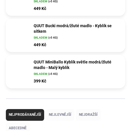
SKLADEM
(>5 KS)
449 Kč
QUUT Bucki modrá/žluté madlo - Kyblík se
sítkem
SKLADEM
(>5 KS)
449 Kč
QUUT MiniBallo Kyblík světle modrá/žluté
madlo - Malý kyblík
SKLADEM
(>5 KS)
399 Kč
Ř
a
NEJPRODÁVANĚJŠÍ
NEJLEVNĚJŠÍ
NEJDRAŽŠÍ
z
e
ABECEDNĚ