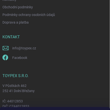
v
ý
Obchodní podmínky
p
i
Podmínky ochrany osobních údajů
s
Doprava a platba
u
KONTAKT
info
@
toypex.cz
Facebook
TOYPEX S.R.O.
V Půstkách 462
252 41 Dolní Břežany
IČ: 44012853
DIČ: CZ44012853