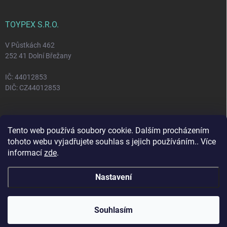
TOYPEX S.R.O.
V Půstkách 462
252 41 Dolní Břežany
IČ: 44012853
DIČ: CZ44012853
FACEBOOK
Tento web používá soubory cookie. Dalším procházením
tohoto webu vyjadřujete souhlas s jejich používáním.. Více
informací
zde
.
Nastavení
Copyright 2026
Toypex
. Všechna práva vyhrazena.
Vytvořil Shoptet
Souhlasím
Odstoupit od smlouvy