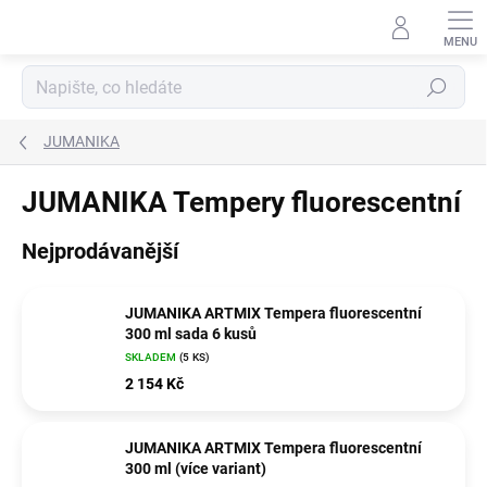
Přejít
na
obsah
Hledat
JUMANIKA
JUMANIKA Tempery fluorescentní
Nejprodávanější
JUMANIKA ARTMIX Tempera fluorescentní
300 ml sada 6 kusů
SKLADEM
(5 KS)
2 154 Kč
JUMANIKA ARTMIX Tempera fluorescentní
300 ml (více variant)