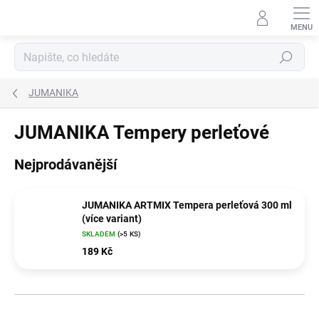
Přejít
na
obsah
Hledat
JUMANIKA
JUMANIKA Tempery perleťové
Nejprodávanější
JUMANIKA ARTMIX Tempera perleťová 300 ml
(více variant)
SKLADEM
(>5 KS)
189 Kč
Ř