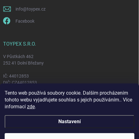
info
@
toypex.cz
Facebook
TOYPEX S.R.O.
V Půstkách 462
252 41 Dolní Břežany
IČ: 44012853
DIČ: CZ44012853
Tento web používá soubory cookie. Dalším procházením
tohoto webu vyjadřujete souhlas s jejich používáním.. Více
FACEBOOK
informací
zde
.
Nastavení
Copyright 2026
Toypex
. Všechna práva vyhrazena.