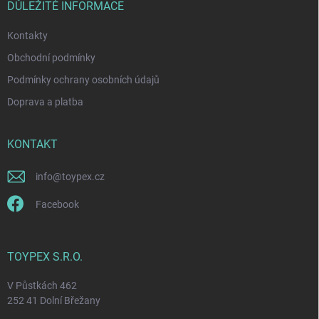
í
DŮLEŽITÉ INFORMACE
k
y
Kontakty
v
ý
Obchodní podmínky
p
i
Podmínky ochrany osobních údajů
s
Doprava a platba
u
KONTAKT
info
@
toypex.cz
Facebook
TOYPEX S.R.O.
V Půstkách 462
252 41 Dolní Břežany