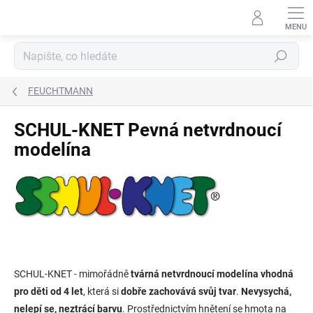
Přejít
na
obsah
Hledat
FEUCHTMANN
SCHUL-KNET Pevná netvrdnoucí
modelína
SCHUL-KNET - mimořádně
tvárná netvrdnoucí modelína vhodná
pro děti od 4 let
, která si
dobře zachovává svůj tvar
.
Nevysychá,
nelepí se, neztrácí barvu
. Prostřednictvím hnětení se hmota na