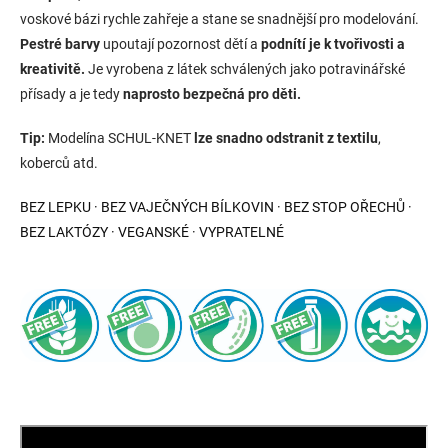
voskové bázi rychle zahřeje a stane se snadnější pro modelování.
Pestré barvy
upoutají pozornost dětí a
podnítí je k tvořivosti a
kreativitě.
Je vyrobena z látek schválených jako potravinářské
přísady a je tedy
naprosto bezpečná pro děti.
Tip:
Modelína SCHUL-KNET
lze snadno odstranit z textilu
,
koberců atd.
BEZ LEPKU · BEZ VAJEČNÝCH BÍLKOVIN · BEZ STOP OŘECHŮ ·
BEZ LAKTÓZY · VEGANSKÉ · VYPRATELNÉ