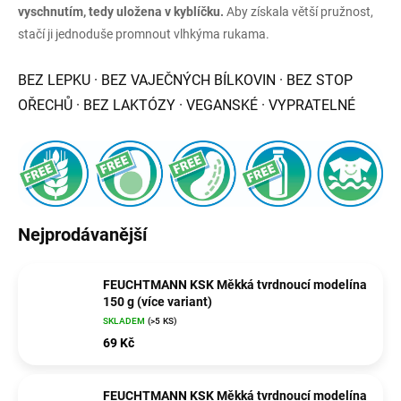
vyschnutím, tedy uložena v kyblíčku.
Aby získala větší pružnost,
stačí ji jednoduše promnout vlhkýma rukama.
BEZ LEPKU · BEZ VAJEČNÝCH BÍLKOVIN · BEZ STOP
OŘECHŮ · BEZ LAKTÓZY · VEGANSKÉ · VYPRATELNÉ
Nejprodávanější
FEUCHTMANN KSK Měkká tvrdnoucí modelína
150 g (více variant)
SKLADEM
(>5 KS)
69 Kč
FEUCHTMANN KSK Měkká tvrdnoucí modelína