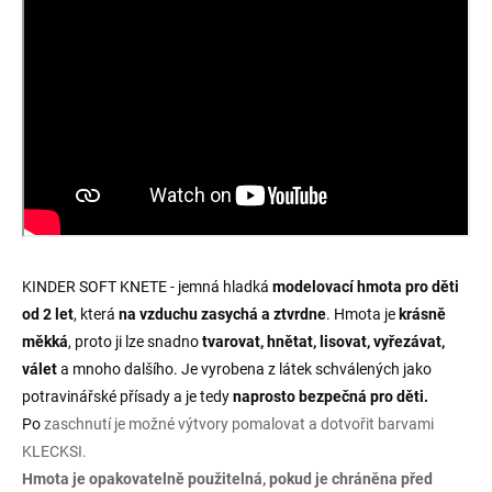
KINDER SOFT KNETE - j
emná hladká
modelovací hmota pro děti
od 2 let
, která
na vzduchu zasychá a ztvrdne
. Hmota je
krásně
měkká
, proto ji lze snadno
tvarovat,
hnětat, lisovat, vyřezávat,
válet
a mnoho dalšího.
Je vyrobena z látek schválených jako
potravinářské přísady a je tedy
naprosto bezpečná pro děti.
Po
zaschnutí je možné výtvory pomalovat a dotvořit barvami
KLECKSI.
Hmota je opakovatelně použitelná, pokud je chráněna před