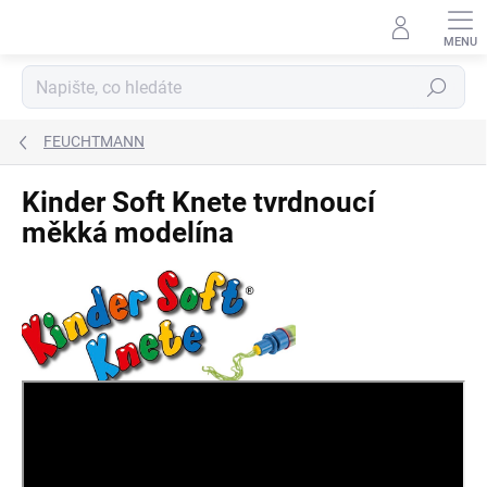
Přejít
na
obsah
Hledat
FEUCHTMANN
Kinder Soft Knete tvrdnoucí
měkká modelína