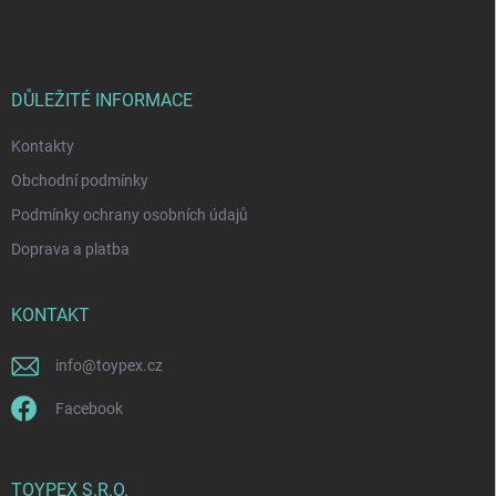
á
c
p
í
p
a
r
t
v
í
DŮLEŽITÉ INFORMACE
k
y
Kontakty
v
ý
Obchodní podmínky
p
i
Podmínky ochrany osobních údajů
s
Doprava a platba
u
KONTAKT
info
@
toypex.cz
Facebook
TOYPEX S.R.O.