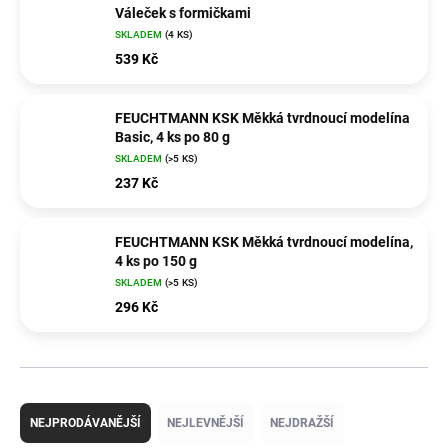
Váleček s formičkami
SKLADEM
(4 KS)
539 Kč
FEUCHTMANN KSK Měkká tvrdnoucí modelína
Basic, 4 ks po 80 g
SKLADEM
(>5 KS)
237 Kč
FEUCHTMANN KSK Měkká tvrdnoucí modelína,
4 ks po 150 g
SKLADEM
(>5 KS)
296 Kč
Ř
a
NEJPRODÁVANĚJŠÍ
NEJLEVNĚJŠÍ
NEJDRAŽŠÍ
z