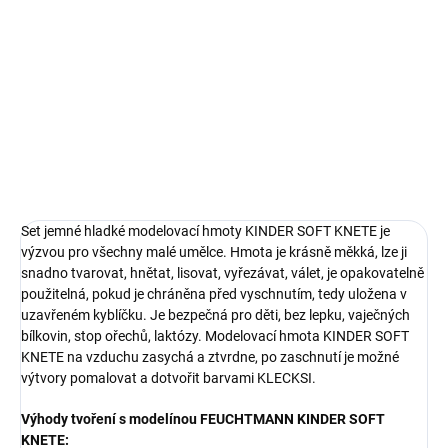
Set měkké barevné tvrdnoucí modelíny, 6 kelímků po 150 g, s
příslušenstvím, pro děti od 3 let
DETAILNÍ INFORMACE
ZEPTAT SE
Set jemné hladké modelovací hmoty KINDER SOFT KNETE je
výzvou pro všechny malé umělce. Hmota je krásně měkká, lze ji
snadno tvarovat, hnětat, lisovat, vyřezávat, válet, je opakovatelně
použitelná, pokud je chráněna před vyschnutím, tedy uložena v
uzavřeném kyblíčku. Je bezpečná pro děti, bez lepku, vaječných
bílkovin, stop ořechů, laktózy. Modelovací hmota KINDER SOFT
KNETE na vzduchu zasychá a ztvrdne, po zaschnutí je možné
výtvory pomalovat a dotvořit barvami KLECKSI.
Výhody tvoření s modelínou FEUCHTMANN KINDER SOFT
KNETE: