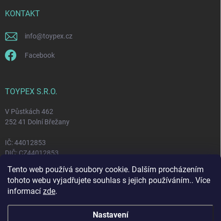
KONTAKT
info
@
toypex.cz
Facebook
TOYPEX S.R.O.
V Půstkách 462
252 41 Dolní Břežany
IČ: 44012853
DIČ: CZ44012853
Tento web používá soubory cookie. Dalším procházením
tohoto webu vyjadřujete souhlas s jejich používáním.. Více
FACEBOOK
informací
zde
.
Nastavení