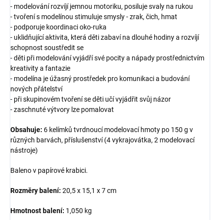
- modelování rozvíjí jemnou motoriku, posiluje svaly na rukou
- tvoření s modelínou stimuluje smysly - zrak, čich, hmat
- podporuje koordinaci oko-ruka
- uklidňující aktivita, která děti zabaví na dlouhé hodiny a rozvíjí
schopnost soustředit se
- děti při modelování vyjádří své pocity a nápady prostřednictvím
kreativity a fantazie
- modelína je úžasný prostředek pro komunikaci a budování
nových přátelství
- při skupinovém tvoření se děti učí vyjádřit svůj názor
- zaschnuté výtvory lze pomalovat
Obsahuje:
6 kelímků tvrdnoucí modelovací hmoty po 150 g v
různých barvách, příslušenství (4 vykrajovátka, 2 modelovací
nástroje)
Baleno v papírové krabici.
Rozměry balení:
20,5 x 15,1 x 7 cm
Hmotnost balení:
1,050 kg