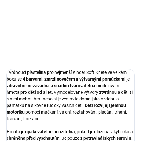
Tvrdnoucí plastelína se 4 barvami, zmrzlinovačem a výtvarnými
pomůckami pro děti od 3 let.
DETAILNÍ INFORMACE
ZEPTAT SE
Tvrdnoucí plastelína pro nejmenší Kinder Soft Knete ve velkém
boxu se
4 barvami, zmrzlinovačem a výtvarnými pomůckami
je
zdravotně nezávadná a snadno tvarovatelná
modelovací
hmota
pro děti od 3 let.
Vymodelované výtvory
ztvrdnou
a děti si
s nimi mohou hrát nebo si je vystavte doma jako ozdobu a
památku na šikovné ručičky vašich dětí.
Děti rozvíjejí jemnou
motoriku
pomocí mačkání, válení, roztahování, plácání, trhání,
lisování, hnětání.
Hmota je
opakovatelně použitelná
, pokud je uložena v kyblíčku a
chráněna před vyschnutím.
Je pouze
z potravinářských surovin.