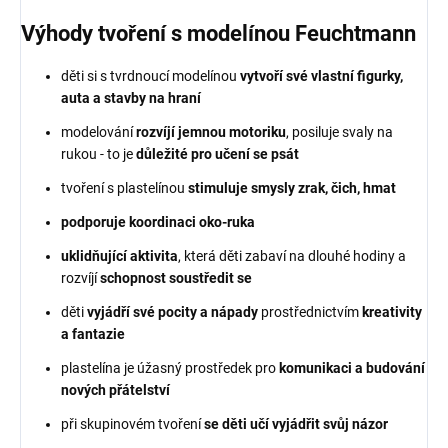
Výhody tvoření s modelínou Feuchtmann
děti si s tvrdnoucí modelínou
vytvoří své vlastní figurky,
auta a stavby na hraní
modelování
rozvíjí jemnou motoriku
, posiluje svaly na
rukou - to je
důležité pro učení se psát
tvoření s plastelínou
stimuluje smysly zrak, čich, hmat
podporuje koordinaci oko-ruka
uklidňující aktivita
, která děti zabaví na dlouhé hodiny a
rozvíjí
schopnost soustředit se
děti
vyjádří své pocity a nápady
prostřednictvím
kreativity
a fantazie
plastelína je úžasný prostředek pro
komunikaci a budování
nových přátelství
při skupinovém tvoření
se děti učí vyjádřit svůj názor