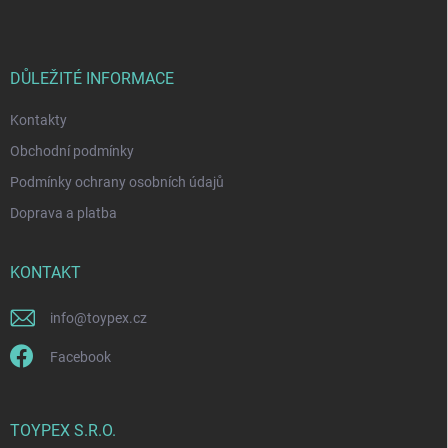
p
a
t
í
DŮLEŽITÉ INFORMACE
Kontakty
Obchodní podmínky
Podmínky ochrany osobních údajů
Doprava a platba
KONTAKT
info
@
toypex.cz
Facebook
TOYPEX S.R.O.