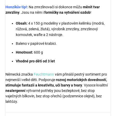
Honzíkův tip!:
Na zmrzlinovači si dokonce můžu
měnit tvar
zmrzliny
. Jsou na něm i
formičky na vytváření ozdob
!
Obsah:
4 x 150 g modelíny v plastovém kelímku (modrá,
růžová, zelená, žlutá), výrobník zmrzliny, zmrzlinový
kornoutek, wafle a 2 nástroje.
Baleno v papírové krabici.
Hmotnost:
600 g
Vhodné pro děti od 3 let
Německá značka
Feuchtmann
vám přináší pestrý sortiment pro
nejmenší i velké děti. Podporuje
rozvoj motorických dovedností,
stimuluje fantazii a kreativitu, učí barvy a tvary
. Vysoce kvalitní
nealergenní
výtvarné potřeby jsou bezlepkové, bez stop
vaječných bílkovin, bez stop ořechů (podzemnice olejné), bez
laktózy.