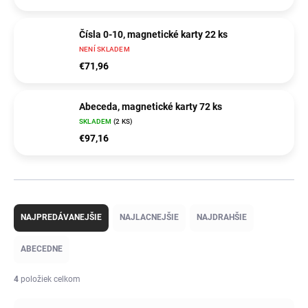
Čísla 0-10, magnetické karty 22 ks
NENÍ SKLADEM
€71,96
Abeceda, magnetické karty 72 ks
SKLADEM
(2 KS)
€97,16
R
a
NAJPREDÁVANEJŠIE
NAJLACNEJŠIE
NAJDRAHŠIE
d
e
ABECEDNE
n
i
4
položiek celkom
e
p