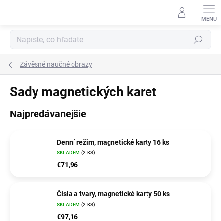
Prejsť
na
obsah
Hľadať
Závěsné naučné obrazy
Sady magnetických karet
Najpredávanejšie
Denní režim, magnetické karty 16 ks
SKLADEM
(2 KS)
€71,96
Čísla a tvary, magnetické karty 50 ks
SKLADEM
(2 KS)
€97,16