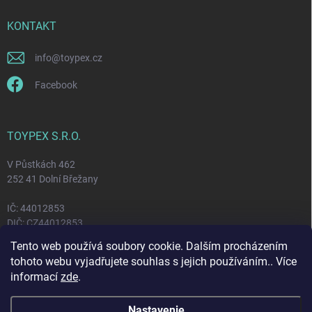
u
KONTAKT
info
@
toypex.cz
Facebook
TOYPEX S.R.O.
V Půstkách 462
252 41 Dolní Břežany
IČ: 44012853
DIČ: CZ44012853
Tento web používá soubory cookie. Dalším procházením
tohoto webu vyjadřujete souhlas s jejich používáním.. Více
FACEBOOK
informací
zde
.
Nastavenie