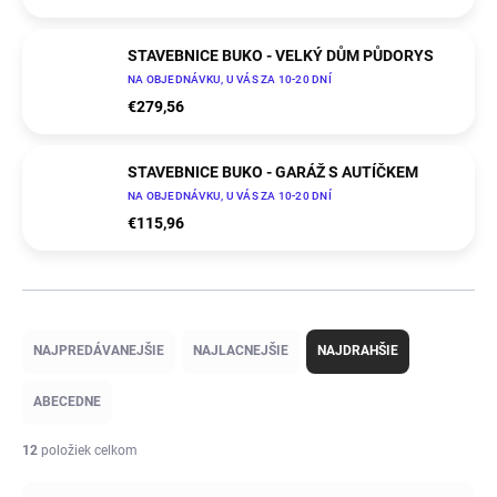
STAVEBNICE BUKO - VELKÝ DŮM PŮDORYS
NA OBJEDNÁVKU, U VÁS ZA 10-20 DNÍ
€279,56
STAVEBNICE BUKO - GARÁŽ S AUTÍČKEM
NA OBJEDNÁVKU, U VÁS ZA 10-20 DNÍ
€115,96
R
a
NAJPREDÁVANEJŠIE
NAJLACNEJŠIE
NAJDRAHŠIE
d
e
ABECEDNE
n
i
12
položiek celkom
e
p