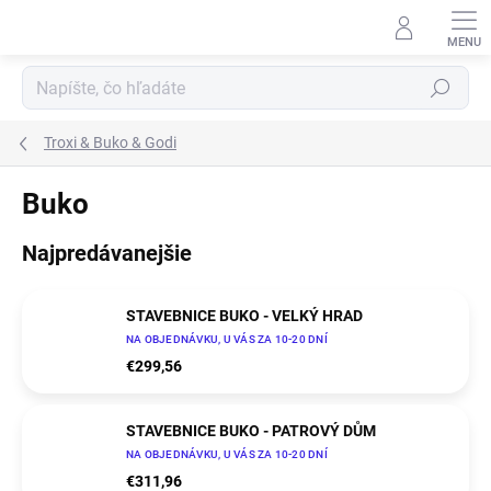
Prejsť
na
obsah
Hľadať
Troxi & Buko & Godi
Buko
Najpredávanejšie
STAVEBNICE BUKO - VELKÝ HRAD
NA OBJEDNÁVKU, U VÁS ZA 10-20 DNÍ
€299,56
STAVEBNICE BUKO - PATROVÝ DŮM
NA OBJEDNÁVKU, U VÁS ZA 10-20 DNÍ
€311,96