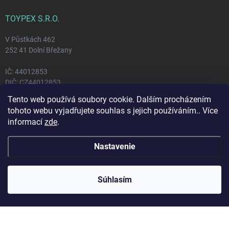
TOYPEX S.R.O.
V Půstkách 462
252 41 Dolní Břežany
IČ: 44012853
DIČ: CZ44012853
Tento web používá soubory cookie. Dalším procházením
tohoto webu vyjadřujete souhlas s jejich používáním.. Více
FACEBOOK
informací
zde
.
Nastavenie
Copyright 2026
Toypex
. Všetky práva vyhradené.
Súhlasím
Vytvoril Shoptet
Odstúpiť od zmluvy