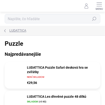
Prejsť
na
obsah
Hľadať
LUDATTICA
Puzzle
Najpredávanejšie
LUDATTICA Puzzle Safari desková hra se
zvířátky
NENÍ SKLADEM
€29,56
LUDATTICA Les dřevěné puzzle 48 dílků
SKLADEM
(>5 KS)