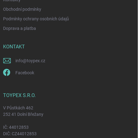
i
s
Obchodní podmínky
u
Podmínky ochrany osobních údajů
Doprava a platba
KONTAKT
info
@
toypex.cz
Facebook
TOYPEX S.R.O.
V Půstkách 462
252 41 Dolní Břežany
IČ: 44012853
DIČ: CZ44012853