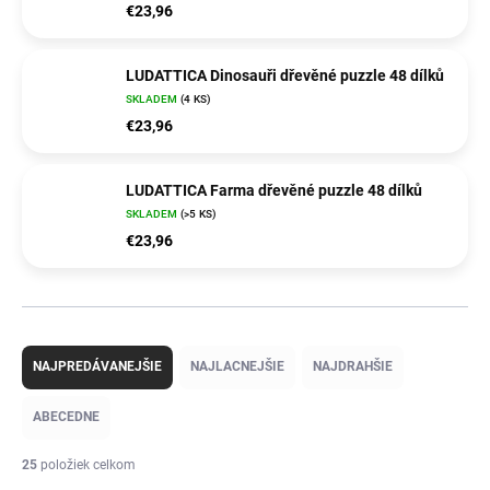
€23,96
LUDATTICA Dinosauři dřevěné puzzle 48 dílků
SKLADEM
(4 KS)
€23,96
LUDATTICA Farma dřevěné puzzle 48 dílků
SKLADEM
(>5 KS)
€23,96
R
a
NAJPREDÁVANEJŠIE
NAJLACNEJŠIE
NAJDRAHŠIE
d
e
ABECEDNE
n
i
25
položiek celkom
e