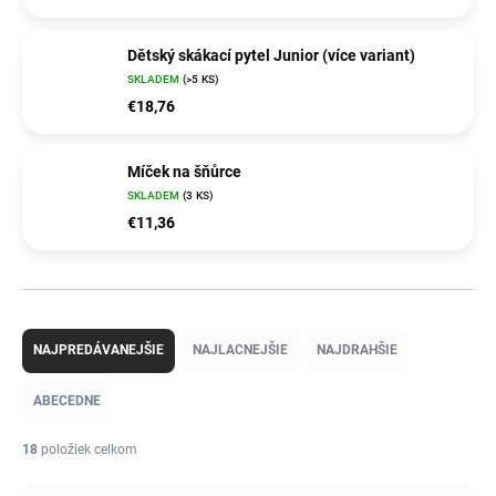
Dětský skákací pytel Junior (více variant)
SKLADEM
(>5 KS)
€18,76
Míček na šňůrce
SKLADEM
(3 KS)
€11,36
R
a
NAJPREDÁVANEJŠIE
NAJLACNEJŠIE
NAJDRAHŠIE
d
e
ABECEDNE
n
i
18
položiek celkom
e
p