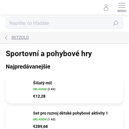
Prejsť
na
obsah
Hľadať
BETZOLD
Sportovní a pohybové hry
Najpredávanejšie
Šišatý míč
SKLADEM
(2 KS)
€12,28
Set pro rozvoj dětské pohybové aktivity 1
SKLADEM
(1 KS)
€289,68