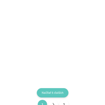
SKLADEM
(>5 KS)
Set měkkých míčků průměr 12 cm 3 ks
€18,92
Do košíka
€15,64 bez DPH
3 pěnové míčky pro kluky i holky
Načítať 6 ďalších
1
2