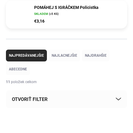
POMÁHEJ S IGRÁČKEM Policistka
SKLADEM
(>5 KS)
€3,16
R
a
NAJPREDÁVANEJŠIE
NAJLACNEJŠIE
NAJDRAHŠIE
d
e
ABECEDNE
n
i
11
položiek celkom
e
p
OTVORIŤ FILTER
r
o
d
V
u
ý
POSLEDNÍ KOUSKY
k
TR25093
p