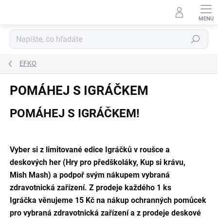
Prejsť
na
obsah
Hľadať
EFKO
POMÁHEJ S IGRÁČKEM
POMÁHEJ S IGRÁČKEM!
Vyber si z limitované edice Igráčků v roušce a
deskových her (Hry pro předškoláky, Kup si krávu,
Mish Mash) a podpoř svým nákupem vybraná
zdravotnická zařízení. Z prodeje každého 1 ks
Igráčka věnujeme 15 Kč na nákup ochranných pomůcek
pro vybraná zdravotnická zařízení a z prodeje deskové