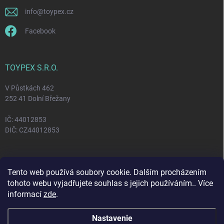
info
@
toypex.cz
Facebook
TOYPEX S.R.O.
V Půstkách 462
252 41 Dolní Břežany
IČ: 44012853
DIČ: CZ44012853
FACEBOOK
Tento web používá soubory cookie. Dalším procházením
tohoto webu vyjadřujete souhlas s jejich používáním.. Více
informací
zde
.
Nastavenie
Copyright 2026
Toypex
. Všetky práva vyhradené.