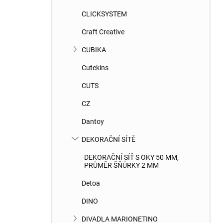
CLICKSYSTEM
Craft Creative
CUBIKA
Cutekins
CUTS
CZ
Dantoy
DEKORAČNÍ SÍTĚ
DEKORAČNÍ SÍŤ S OKY 50 MM,
PRŮMĚR ŠŇŮRKY 2 MM
Detoa
DINO
DIVADLA MARIONETINO