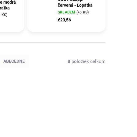
le modrá
červená - Lopatka
patka
SKLADEM
(>5 KS)
5 KS)
€23,56
8
položiek celkom
ABECEDNE
AKCE
172932
Q172321
POSLEDNÍ KOUSKY