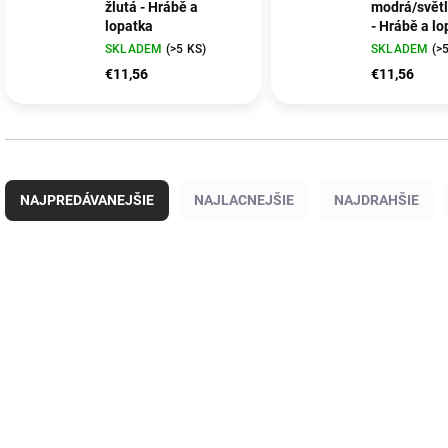
žlutá - Hrábě a
modrá/svět
lopatka
- Hrábě a lo
SKLADEM
(>5 KS)
SKLADEM
(>
€11,56
€11,56
R
a
NAJPREDÁVANEJŠIE
NAJLACNEJŠIE
NAJDRAHŠIE
d
e
n
V
i
ý
AKCE
AKCE
Q172956
Q
e
p
POSLEDNÍ KOUSKY
POSLEDNÍ KOUSKY
p
i
r
s
o
p
d
r
u
o
k
d