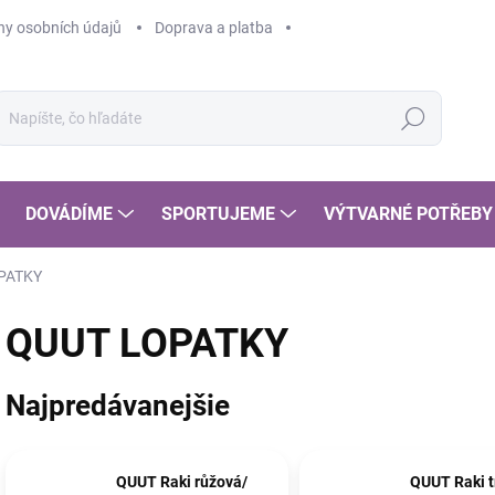
y osobních údajů
Doprava a platba
Hľadať
DOVÁDÍME
SPORTUJEME
VÝTVARNÉ POTŘEBY
PATKY
QUUT LOPATKY
Najpredávanejšie
QUUT Raki růžová/
QUUT Raki 