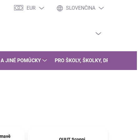
EUR
SLOVENČINA
PRÁZDNY KOŠÍK
NÁKUPNÝ
KOŠÍK
 A JINÉ POMŮCKY
PRO ŠKOLY, ŠKOLKY, DRUŽINY
B
tmavě
QUUT Scoppi