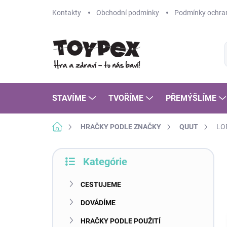
Prejsť
Kontakty
Obchodní podmínky
Podmínky ochran
na
obsah
STAVÍME
TVOŘÍME
PŘEMÝŠLÍME
Domov
HRAČKY PODLE ZNAČKY
QUUT
LO
B
Kategórie
o
Preskočiť
č
kategórie
n
CESTUJEME
ý
DOVÁDÍME
p
a
HRAČKY PODLE POUŽITÍ